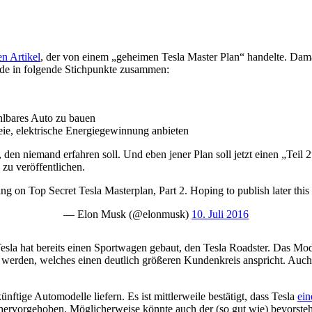
en Artikel
, der von einem „geheimen Tesla Master Plan“ handelte. Damals
nde in folgende Stichpunkte zusammen:
hlbares Auto zu bauen
reie, elektrische Energiegewinnung anbieten
en niemand erfahren soll. Und eben jener Plan soll jetzt einen „Teil 
zu veröffentlichen.
ng on Top Secret Tesla Masterplan, Part 2. Hoping to publish later this
— Elon Musk (@elonmusk)
10. Juli 2016
esla hat bereits einen Sportwagen gebaut, den Tesla Roadster. Das Mod
 werden, welches einen deutlich größeren Kundenkreis anspricht. Auch
ftige Automodelle liefern. Es ist mittlerweile bestätigt, dass Tesla
ein
hervorgehoben. Möglicherweise könnte auch der (so gut wie) bevorste