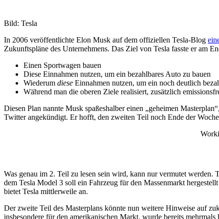
Bild: Tesla
In 2006 veröffentlichte Elon Musk auf dem offiziellen Tesla-Blog
ein
Zukunftspläne des Unternehmens. Das Ziel von Tesla fasste er am E
Einen Sportwagen bauen
Diese Einnahmen nutzen, um ein bezahlbares Auto zu bauen
Wiederum
diese
Einnahmen nutzen, um ein noch deutlich beza
Während man die oberen Ziele realisiert, zusätzlich emissionsf
Diesen Plan nannte Musk spaßeshalber einen „geheimen Masterplan“, d
Twitter angekündigt. Er hofft, den zweiten Teil noch Ende der Woche 
Worki
Was genau im 2. Teil zu lesen sein wird, kann nur vermutet werden. T
dem Tesla Model 3 soll ein Fahrzeug für den Massenmarkt hergestellt
bietet Tesla mittlerweile an.
Der zweite Teil des Masterplans könnte nun weitere Hinweise auf zukün
insbesondere für den amerikanischen Markt, wurde bereits mehrmals 