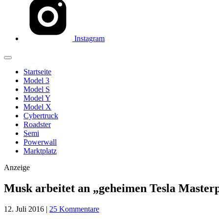
Instagram
Startseite
Model 3
Model S
Model Y
Model X
Cybertruck
Roadster
Semi
Powerwall
Marktplatz
Anzeige
Musk arbeitet an „geheimen Tesla Masterpl
12. Juli 2016
|
25 Kommentare