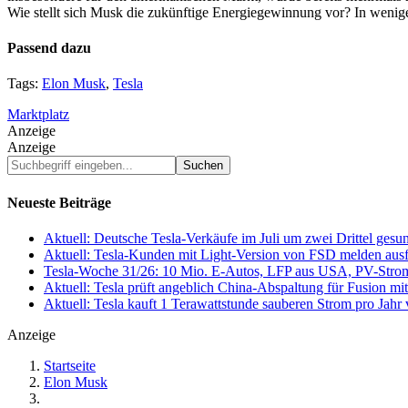
Wie stellt sich Musk die zukünftige Energiegewinnung vor? In wenige
Passend dazu
Tags:
Elon Musk
,
Tesla
Marktplatz
Anzeige
Anzeige
Suchbegriff
eingeben...
Neueste Beiträge
Aktuell: Deutsche Tesla-Verkäufe im Juli um zwei Drittel ges
Aktuell: Tesla-Kunden mit Light-Version von FSD melden au
Tesla-Woche 31/26: 10 Mio. E-Autos, LFP aus USA, PV-Stro
Aktuell: Tesla prüft angeblich China-Abspaltung für Fusion 
Aktuell: Tesla kauft 1 Terawattstunde sauberen Strom pro Jahr
Anzeige
Startseite
Elon Musk