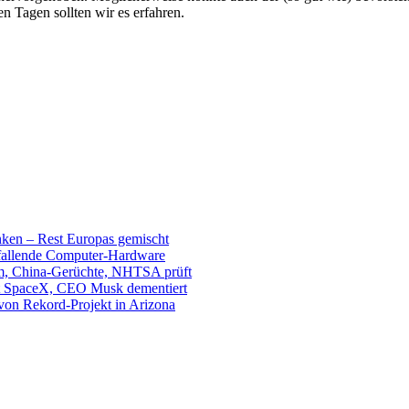
n Tagen sollten wir es erfahren.
unken – Rest Europas gemischt
sfallende Computer-Hardware
m, China-Gerüchte, NHTSA prüft
mit SpaceX, CEO Musk dementiert
 von Rekord-Projekt in Arizona