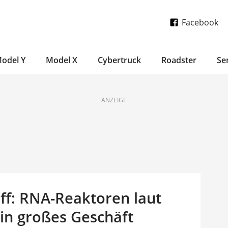
Facebook
odel Y
Model X
Cybertruck
Roadster
Se
ANZEIGE
ff: RNA-Reaktoren laut
in großes Geschäft