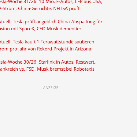
esla-Woche 31/26: 10 Mio. E-Autos, LFP aus USA,
V-Strom, China-Gerüchte, NHTSA prüft
tuell: Tesla prüft angeblich China-Abspaltung für
usion mit SpaceX, CEO Musk dementiert
tuell: Tesla kauft 1 Terawattstunde sauberen
trom pro Jahr von Rekord-Projekt in Arizona
sla-Woche 30/26: Starlink in Autos, Restwert,
rankreich vs. FSD, Musk bremst bei Robotaxis
ANZEIGE