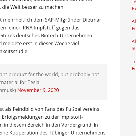
T
, die Welt besser zu machen.
P
rt mehrheitlich dem SAP-Mitgründer Dietmar
Ak
rem einen RNA-Impfstoff gegen das
F
 weiteres deutsches Biotech-Unternehmen
Ak
 meldete erst in dieser Woche viel
S
keitsstudie.
Te
F
ant product for the world, but probably not
 material for Tesla
onmusk)
November 9, 2020
t als Feindbild von Fans des Fußballvereins
 Erfolgsmeldungen zu der Impfstoff-
n in diesem Bereich in den Vordergrund. In
eine Kooperation des Tübinger Unternehmens