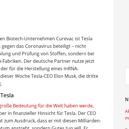
en Biotech-Unternehmen Curevac ist Tesla
 gegen das Coronavirus beteiligt – nicht
klung und Prüfung von Stoffen, sondern bei
-Fabriken. Der deutsche Partner nutze jetzt
 der für die Herstellung eines mRNA-
Su
n dieser Woche Tesla-CEO Elon Musk, die dritte
ei
.
 Tesla
N
 große Bedeutung für die Welt haben werde
,
A
er in finanzieller Hinsicht für Tesla. Der CEO
m
t zum Ausdruck, dass er mit diesen Milliarden-
um anstrebt, sondern Gutes tun will. Er