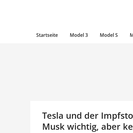
Zum
Skip
Zum
Inhalt
to
Inhalt
wechseln
main
wechseln
content
Startseite
Model 3
Model S
M
Tesla und der Impfsto
Musk wichtig, aber ke