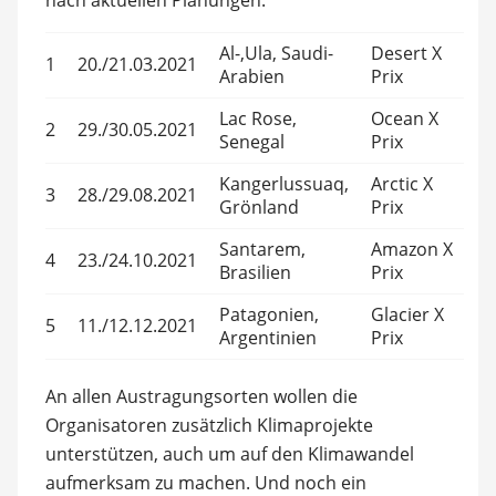
Al-‚Ula, Saudi-
Desert X
1
20./21.03.2021
Arabien
Prix
Lac Rose,
Ocean X
2
29./30.05.2021
Senegal
Prix
Kangerlussuaq,
Arctic X
3
28./29.08.2021
Grönland
Prix
Santarem,
Amazon X
4
23./24.10.2021
Brasilien
Prix
Patagonien,
Glacier X
5
11./12.12.2021
Argentinien
Prix
An allen Austragungsorten wollen die
Organisatoren zusätzlich Klimaprojekte
unterstützen, auch um auf den Klimawandel
aufmerksam zu machen. Und noch ein