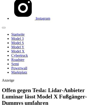
Instagram
Startseite
Model 3
Model S
Model Y
Model X
Cybertruck
Roadster
Semi
Powerwall
Marktplatz
Anzeige
Offen gegen Tesla: Lidar-Anbieter
Luminar lässt Model X Fußgänger-
Dummys umfahren