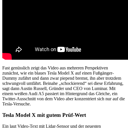
Fast genüsslich zeigt das Video aus mehreren Perspektiven
zunächst, wie ein blaues Tesla Model X auf einen Fußgänger-
Dummy zufährt und dann zwar piepend bremst, ihn aber trotzdem
schwungvoll umfährt. Beinahe „schockierend“ sei diese Erfahrung,
sagt dann Austin Russell, Gründer und CEO von Luminar. Mit
einem weißen Audi A5 passiert im Hintergrund das Gleiche, ein
Twitter-Ausschnitt von dem Video aber konzentriert sich nur auf die
Tesla-Versuche.
Tesla Model X mit gutem Prüf-Wert
Ein laut Video-Text mit Lidar-Sensor und der neuesten