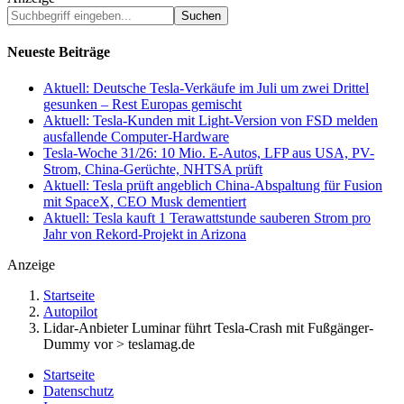
Suchbegriff
eingeben...
Neueste Beiträge
Aktuell: Deutsche Tesla-Verkäufe im Juli um zwei Drittel
gesunken – Rest Europas gemischt
Aktuell: Tesla-Kunden mit Light-Version von FSD melden
ausfallende Computer-Hardware
Tesla-Woche 31/26: 10 Mio. E-Autos, LFP aus USA, PV-
Strom, China-Gerüchte, NHTSA prüft
Aktuell: Tesla prüft angeblich China-Abspaltung für Fusion
mit SpaceX, CEO Musk dementiert
Aktuell: Tesla kauft 1 Terawattstunde sauberen Strom pro
Jahr von Rekord-Projekt in Arizona
Anzeige
Startseite
Autopilot
Lidar-Anbieter Luminar führt Tesla-Crash mit Fußgänger-
Dummy vor > teslamag.de
Startseite
Datenschutz