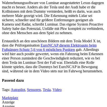
Wahrnehmungssoftware von Luminar ausgestatteter Lexus dagegen
macht es besser. Anders als der Tesla und der Audi habe er die
Kollisionen mit dem Dummy vermieden, heißt es darin, was auch
mehrere Male gezeigt wird. Die Erkennung mittels Lidar sei
sicherer, schneller und für größere Entfernungen geeignet als
Kamera und Radar, schreibt Luminar. Das eigene System Proactive
Safety habe das Potenzial, Unfälle mit Pkw komplett zu verhindern,
ohne den Menschen aus dem Spiel zu nehmen.
Erstaunlich an den unschönen Bildern mit dem Tesla Model X ist,
dass die Prüforganisation
EuroNCAP diesem Elektroauto beim
Fußgänger-Schutz 5,6 von 6 möglichen Punkten
gab. Allerdings
wird hier auch positiv gewertet, wenn ein Fahrzeug beim Erkennen
einer Person zumindest die Geschwindigkeit reduziert, wie es bei
dem Tesla im Luminar-Test der Fall war. Ebenfalls eine Rolle
könnte spielen, dass die Dummys bei EuroNCAP in Bewegung
sind, während sie in dem Video stets nur im Fahrweg herumstehen.
Passend dazu
Tags:
Autopilot
,
Sensoren
,
Tesla
,
Video
Marktplatz
Anzeige
Anzeige