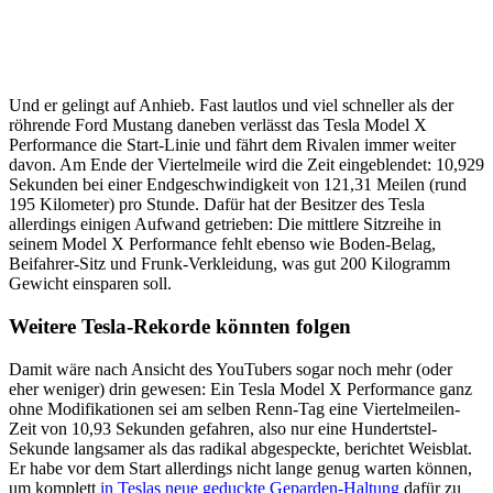
Und er gelingt auf Anhieb. Fast lautlos und viel schneller als der
röhrende Ford Mustang daneben verlässt das Tesla Model X
Performance die Start-Linie und fährt dem Rivalen immer weiter
davon. Am Ende der Viertelmeile wird die Zeit eingeblendet: 10,929
Sekunden bei einer Endgeschwindigkeit von 121,31 Meilen (rund
195 Kilometer) pro Stunde. Dafür hat der Besitzer des Tesla
allerdings einigen Aufwand getrieben: Die mittlere Sitzreihe in
seinem Model X Performance fehlt ebenso wie Boden-Belag,
Beifahrer-Sitz und Frunk-Verkleidung, was gut 200 Kilogramm
Gewicht einsparen soll.
Weitere Tesla-Rekorde könnten folgen
Damit wäre nach Ansicht des YouTubers sogar noch mehr (oder
eher weniger) drin gewesen: Ein Tesla Model X Performance ganz
ohne Modifikationen sei am selben Renn-Tag eine Viertelmeilen-
Zeit von 10,93 Sekunden gefahren, also nur eine Hundertstel-
Sekunde langsamer als das radikal abgespeckte, berichtet Weisblat.
Er habe vor dem Start allerdings nicht lange genug warten können,
um komplett
in Teslas neue geduckte Geparden-Haltung
dafür zu