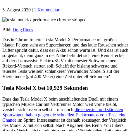
5. August 2020
|
1 Kommentar
Bild:
DragTimes
Das in Chrom folierte Tesla Model X Performance mit großen
blauen Felgen steht am Supercharger, und das laute Rauschen seiner
Lüfter spricht dafür, dass der Akku schon warm ist. Und das ist auch
so gedacht, denn ganz in der Nähe befindet sich eine Rennstrecke,
auf der das massive Elektro-SUV mit neuester Software einen
Rekord-Versuch starten soll: Schafft der bislang schwerste und
teuerste Tesla wie sein schlankerer Verwandter Model S auf der
Viertelmeile (gut 400 Meter) eine Zeit unter elf Sekunden?
Tesla Model X bei 10,929 Sekunden
Dass das Tesla Model X beim anschließenden Duell mit einem
typischen Muscle Car mit Verbrenner-Motor weit vorne bleibt,
versteht sich fast von selbst – nur noch
die teuersten und stärksten
Sportwagen haben gegen die schnellen Elektroautos von Tesla eine
Chance
im Sprint. Interessanter ist deshalb sozusagen der Vergleich
des Model X mit sich selbst: Nach Angaben des Renn-YouTubers
Brooks Weisblat ist damit nie zuvor eine Viertelmeilen-Zeit unter elf