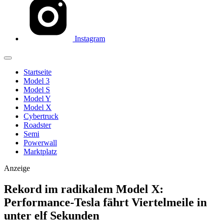
Instagram
Startseite
Model 3
Model S
Model Y
Model X
Cybertruck
Roadster
Semi
Powerwall
Marktplatz
Anzeige
Rekord im radikalem Model X:
Performance-Tesla fährt Viertelmeile in
unter elf Sekunden