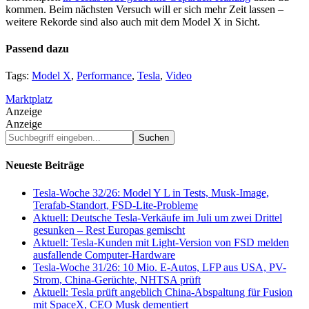
kommen. Beim nächsten Versuch will er sich mehr Zeit lassen –
weitere Rekorde sind also auch mit dem Model X in Sicht.
Passend dazu
Tags:
Model X
,
Performance
,
Tesla
,
Video
Marktplatz
Anzeige
Anzeige
Suchbegriff
eingeben...
Neueste Beiträge
Tesla-Woche 32/26: Model Y L in Tests, Musk-Image,
Terafab-Standort, FSD-Lite-Probleme
Aktuell: Deutsche Tesla-Verkäufe im Juli um zwei Drittel
gesunken – Rest Europas gemischt
Aktuell: Tesla-Kunden mit Light-Version von FSD melden
ausfallende Computer-Hardware
Tesla-Woche 31/26: 10 Mio. E-Autos, LFP aus USA, PV-
Strom, China-Gerüchte, NHTSA prüft
Aktuell: Tesla prüft angeblich China-Abspaltung für Fusion
mit SpaceX, CEO Musk dementiert