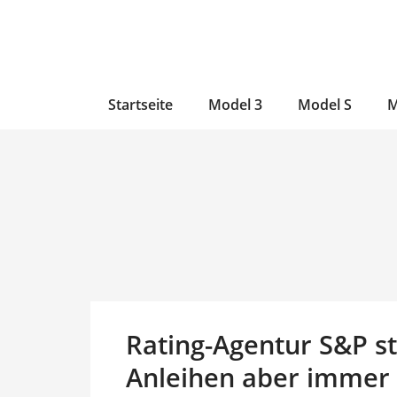
Zum
Skip
Zum
Inhalt
to
Inhalt
wechseln
main
wechseln
content
Startseite
Model 3
Model S
M
Rating-Agentur S&P st
Anleihen aber immer n