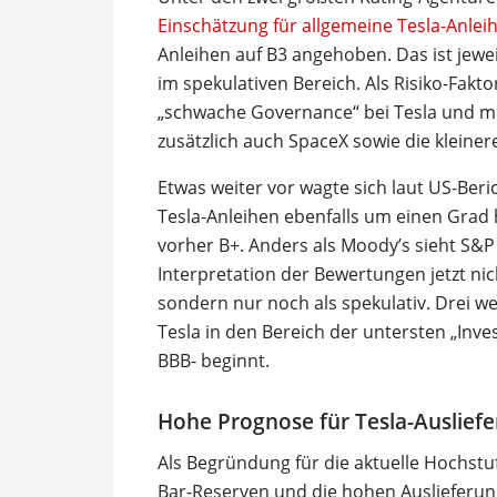
Einschätzung für allgemeine Tesla-Anlei
Anleihen auf B3 angehoben. Das ist jeweil
im spekulativen Bereich. Als Risiko-Fak
„schwache Governance“ bei Tesla und mö
zusätzlich auch SpaceX sowie die kleine
Etwas weiter vor wagte sich laut US-Beri
Tesla-Anleihen ebenfalls um einen Grad h
vorher B+. Anders als Moody’s sieht S&P
Interpretation der Bewertungen jetzt nic
sondern nur noch als spekulativ. Drei 
Tesla in den Bereich der untersten „Inve
BBB- beginnt.
Hohe Prognose für Tesla-Auslief
Als Begründung für die aktuelle Hochst
Bar-Reserven und die hohen Auslieferung