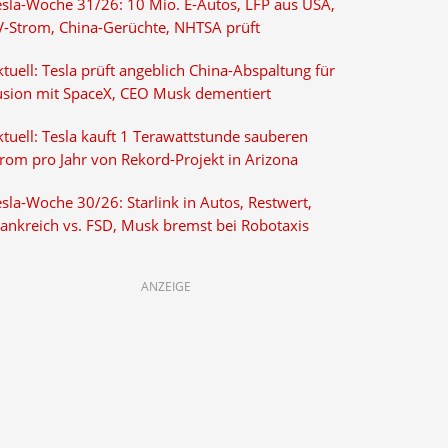
esla-Woche 31/26: 10 Mio. E-Autos, LFP aus USA,
V-Strom, China-Gerüchte, NHTSA prüft
tuell: Tesla prüft angeblich China-Abspaltung für
usion mit SpaceX, CEO Musk dementiert
tuell: Tesla kauft 1 Terawattstunde sauberen
trom pro Jahr von Rekord-Projekt in Arizona
sla-Woche 30/26: Starlink in Autos, Restwert,
rankreich vs. FSD, Musk bremst bei Robotaxis
ANZEIGE