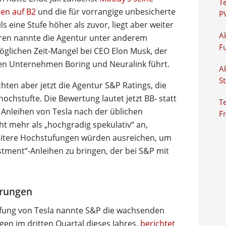
T
hen auf B2
und die für vorrangige unbesicherte
P
s eine Stufe höher als zuvor, liegt aber weiter
Ak
toren nannte die Agentur unter anderem
F
glichen Zeit-Mangel bei CEO Elon Musk, der
ren Unternehmen Boring und Neuralink führt.
Ak
S
chten aber jetzt die Agentur S&P Ratings, die
ochstufte. Die Bewertung lautet jetzt BB- statt
Te
 Anleihen von Tesla nach der üblichen
F
ht mehr als „hochgradig spekulativ“ an,
weitere Hochstufungen würden ausreichen, um
stment“-Anleihen zu bringen, der bei S&P mit
erungen
ufung von Tesla nannte S&P die wachsenden
en im dritten Quartal dieses Jahres,
berichtet