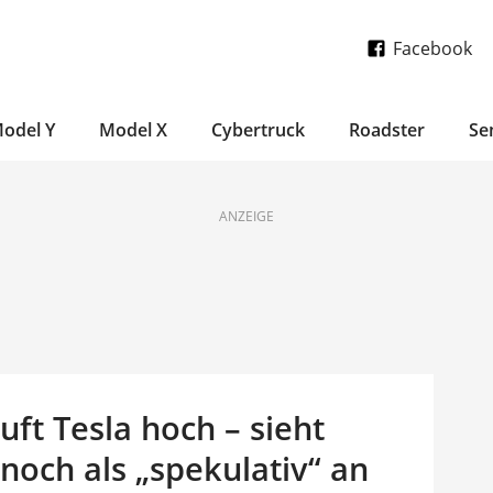
Facebook
odel Y
Model X
Cybertruck
Roadster
Se
ANZEIGE
uft Tesla hoch – sieht
och als „spekulativ“ an