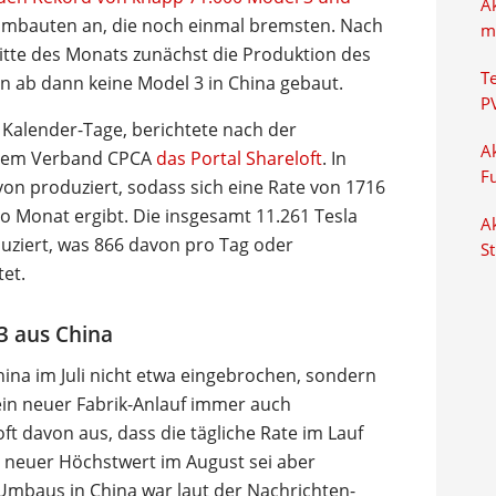
A
 Umbauten an, die noch einmal bremsten. Nach
m
Mitte des Monats zunächst die Produktion des
T
n ab dann keine Model 3 in China gebaut.
P
6 Kalender-Tage, berichtete nach der
Ak
n dem Verband CPCA
das Portal Shareloft
. In
F
von produziert, sodass sich eine Rate von 1716
o Monat ergibt. Die insgesamt 11.261 Tesla
Ak
uziert, was 866 davon pro Tag oder
S
et.
 aus China
hina im Juli nicht etwa eingebrochen, sondern
 ein neuer Fabrik-Anlauf immer auch
loft davon aus, dass die tägliche Rate im Lauf
 neuer Höchstwert im August sei aber
 Umbaus in China war laut der Nachrichten-