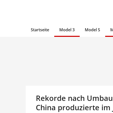
Zum
Skip
Zum
Inhalt
to
Inhalt
wechseln
main
wechseln
content
Startseite
Model 3
Model S
M
Rekorde nach Umbau: 
China produzierte im 