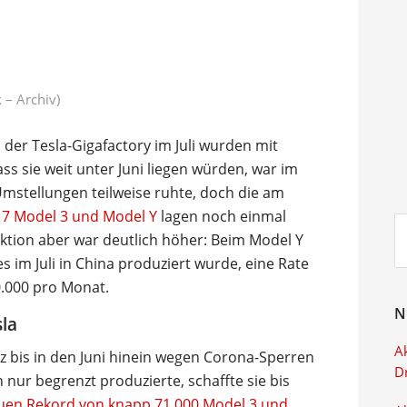
 – Archiv)
der Tesla-Gigafactory im Juli wurden mit
 sie weit unter Juni liegen würden, war im
Umstellungen teilweise ruhte, doch die am
17 Model 3 und Model Y
lagen noch einmal
Su
ktion aber war deutlich höher: Beim Model Y
ei
s im Juli in China produziert wurde, eine Rate
0.000 pro Monat.
N
sla
Ak
 bis in den Juni hinein wegen Corona-Sperren
D
 nur begrenzt produzierte, schaffte sie bis
uen Rekord von knapp 71.000 Model 3 und