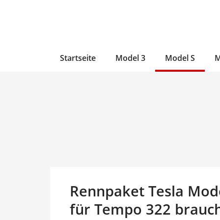
Zum
Skip
Zum
Inhalt
to
Inhalt
wechseln
main
wechseln
content
Startseite
Model 3
Model S
M
Rennpaket Tesla Model
für Tempo 322 brauch