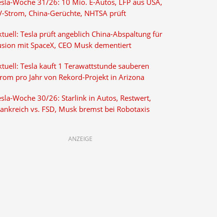
esla-Woche 31/26: 10 Mio. E-Autos, LFP aus USA,
V-Strom, China-Gerüchte, NHTSA prüft
tuell: Tesla prüft angeblich China-Abspaltung für
usion mit SpaceX, CEO Musk dementiert
tuell: Tesla kauft 1 Terawattstunde sauberen
trom pro Jahr von Rekord-Projekt in Arizona
sla-Woche 30/26: Starlink in Autos, Restwert,
rankreich vs. FSD, Musk bremst bei Robotaxis
ANZEIGE