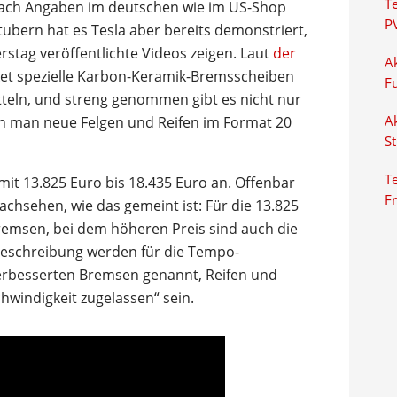
T
 nach Angaben im deutschen wie im US-Shop
P
tubern hat es Tesla aber bereits demonstriert,
stag veröffentlichte Videos zeigen. Laut
der
Ak
t spezielle Karbon-Keramik-Bremsscheiben
F
eln, und streng genommen gibt es nicht nur
nn man neue Felgen und Reifen im Format 20
Ak
S
Te
mit 13.825 Euro bis 18.435 Euro an. Offenbar
F
chsehen, wie das gemeint ist: Für die 13.825
emsen, bei dem höheren Preis sind auch die
r Beschreibung werden für die Tempo-
 verbesserten Bremsen genannt, Reifen und
hwindigkeit zugelassen“ sein.