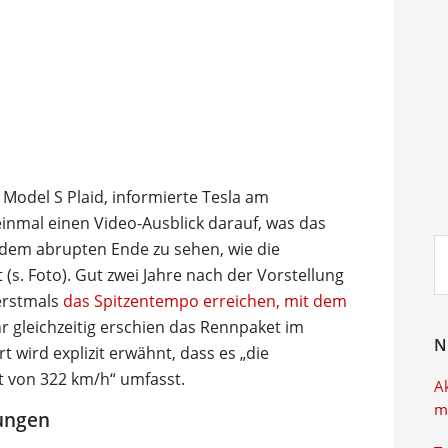
Model S Plaid, informierte Tesla am
inmal einen Video-Ausblick darauf, was das
Su
 dem abrupten Ende zu sehen, wie die
ei
 (s. Foto). Gut zwei Jahre nach der Vorstellung
 erstmals
das Spitzentempo erreichen, mit dem
r gleichzeitig erschien das Rennpaket im
N
wird explizit erwähnt, dass es „die
t von 322 km/h“ umfasst.
A
m
rungen