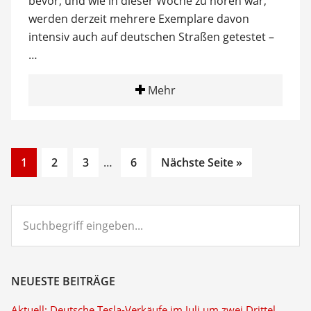
bevor, und wie in dieser Woche zu hören war,
werden derzeit mehrere Exemplare davon
intensiv auch auf deutschen Straßen getestet –
…
Mehr
Go
Go
Go
Interim
Go
1
2
3
…
6
Nächste Seite »
to
to
to
pages
to
page
page
page
omitted
page
Suchbegriff
eingeben...
NEUESTE BEITRÄGE
Aktuell: Deutsche Tesla-Verkäufe im Juli um zwei Drittel