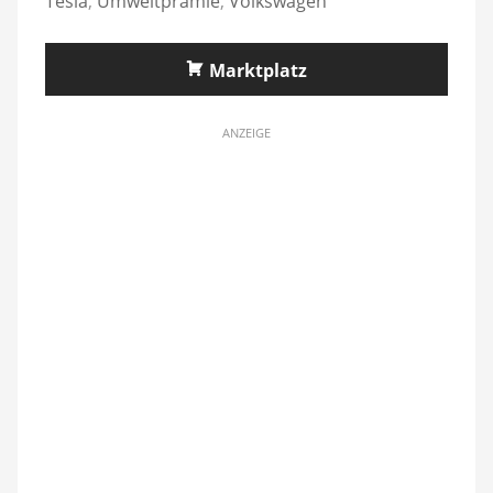
Tesla
,
Umweltprämie
,
Volkswagen
Marktplatz
ANZEIGE