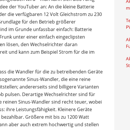
A
 Idee der YouTuber an: An die kleine Batterie
m
der die verfügbaren 12 Volt Gleichstrom zu 230
T
Grundlage für den Betrieb größerer
P
ind im Grunde unfassbar einfach: Batterie
Frunk unter einer einfach eingeclipsten
Ak
en lösen, den Wechselrichter daran
F
ereit und kann zum Beispiel Strom für die im
Ak
S
dass die Wandler für die zu betreibenden Geräte
 sogenannte Sinus-Wandler, die eine reine
stellen; andererseits sind billigere Varianten
b pulsen. Derartige Wechselrichter sind für
ie reinen Sinus-Wandler sind recht teuer, wobei
: ihre Leistungsfähigkeit. Kleinere Geräte
 bezahlbar. Größere mit bis zu 1200 Watt
dann aber auch extrem hochwertig und stellen