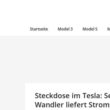
Zum
Skip
Zum
Inhalt
to
Inhalt
wechseln
main
wechseln
content
Startseite
Model 3
Model S
M
Steckdose im Tesla: S
Wandler liefert Stro