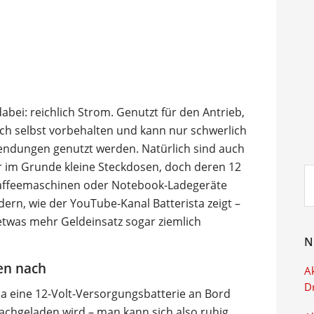
abei: reichlich Strom. Genutzt für den Antrieb,
ich selbst vorbehalten und kann nur schwerlich
wendungen genutzt werden. Natürlich sind auch
 im Grunde kleine Steckdosen, doch deren 12
Su
 Kaffeemaschinen oder Notebook-Ladegeräte
ei
dern, wie der YouTube-Kanal Batterista zeigt –
 etwas mehr Geldeinsatz sogar ziemlich
N
en nach
Ak
D
la eine 12-Volt-Versorgungsbatterie an Bord
nachgeladen wird – man kann sich also ruhig