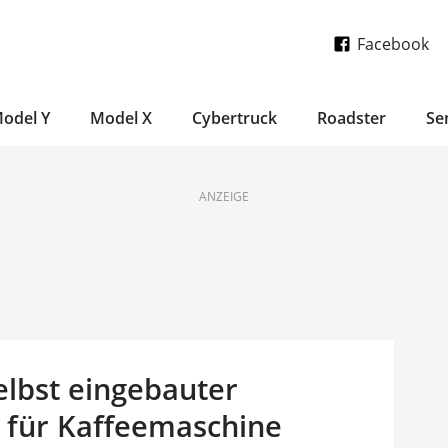
Facebook
odel Y
Model X
Cybertruck
Roadster
Se
ANZEIGE
elbst eingebauter
m für Kaffeemaschine