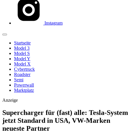
Instagram
Startseite
Model 3
Model S
Model Y
Model X
Cybertruck
Roadster
Semi
Powerwall
Marktplatz
Anzeige
Supercharger für (fast) alle: Tesla-System
jetzt Standard in USA, VW-Marken
neueste Partner