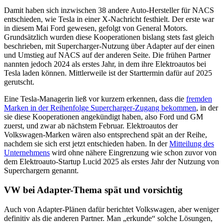
Damit haben sich inzwischen 38 andere Auto-Hersteller für NACS
entschieden, wie Tesla in einer X-Nachricht festhielt. Der erste war
in diesem Mai Ford gewesen, gefolgt von General Motors.
Grundsätzlich wurden diese Kooperationen bislang stets fast gleich
beschrieben, mit Supercharger-Nutzung über Adapter auf der einen
und Umstieg auf NACS auf der anderen Seite. Die frühen Partner
nannten jedoch 2024 als erstes Jahr, in dem ihre Elektroautos bei
Tesla laden können. Mittlerweile ist der Starttermin dafür auf 2025
gerutscht.
Eine Tesla-Managerin ließ vor kurzem erkennen, dass die
fremden
Marken in der Reihenfolge Supercharger-Zugang bekommen
, in der
sie diese Kooperationen angekündigt haben, also Ford und GM
zuerst, und zwar ab nächstem Februar. Elektroautos der
Volkswagen-Marken wären also entsprechend spät an der Reihe,
nachdem sie sich erst jetzt entschieden haben. In der
Mitteilung des
Unternehmens
wird ohne nähere Eingrenzung wie schon zuvor von
dem Elektroauto-Startup Lucid 2025 als erstes Jahr der Nutzung von
Superchargern genannt.
VW bei Adapter-Thema spät und vorsichtig
Auch von Adapter-Plänen dafür berichtet Volkswagen, aber weniger
definitiv als die anderen Partner. Man „erkunde“ solche Lösungen,