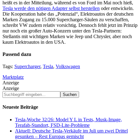
heißt es in der Mitteilung, während es von Ford im Mai noch hieß,
Tesla werde den nötigen Adapter selbst herstellen
oder entwickeln.
Die Kooperation habe das „Potenzial“, Elektroautos der deutschen
Marken Zugang zu 15.000 Supercharger-Säulen zu verschaffen,
schreibt VW zudem relativ vorsichtig. Dennoch fehlt jetzt im Prinzip
nur noch ein großer Auto-Konzern unter den Tesla-Partnern:
Stellantis mit wichtigen Marken wie Jeep und Chrysler, aber noch
kaum Elektroautos in den USA.
Passend dazu
Tags:
Supercharger
,
Tesla
,
Volkswagen
Marktplatz
Anzeige
Anzeige
Suchbegriff
eingeben...
Neueste Beiträge
Tesla-Woche 32/26: Model Y L in Tests, Musk-Image,
Terafab-Standort, FSD-Lite-Probleme
Aktuell: Deutsche Tesla-Verkäufe im Juli um zwei Drittel
gesunken – Rest Europas gemischt