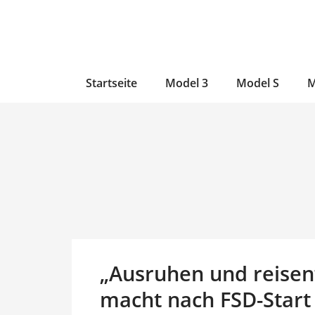
Zum
Skip
Zum
Inhalt
to
Inhalt
wechseln
main
wechseln
content
Startseite
Model 3
Model S
M
„Ausruhen und reisen“
macht nach FSD-Start