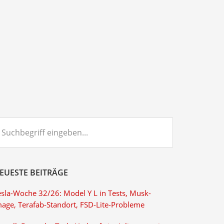
chbegriff
ngeben...
EUESTE BEITRÄGE
esla-Woche 32/26: Model Y L in Tests, Musk-
mage, Terafab-Standort, FSD-Lite-Probleme