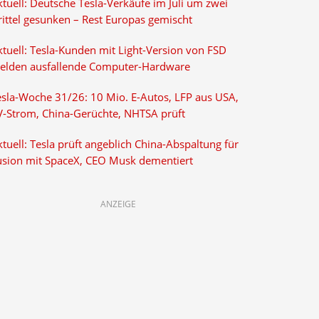
tuell: Deutsche Tesla-Verkäufe im Juli um zwei
rittel gesunken – Rest Europas gemischt
ktuell: Tesla-Kunden mit Light-Version von FSD
elden ausfallende Computer-Hardware
esla-Woche 31/26: 10 Mio. E-Autos, LFP aus USA,
V-Strom, China-Gerüchte, NHTSA prüft
tuell: Tesla prüft angeblich China-Abspaltung für
usion mit SpaceX, CEO Musk dementiert
ANZEIGE