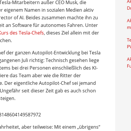
Ak
Tesla-Mitarbeitern außer CEO Musk, die
D
er eigenem Namen in sozialen Medien aktiv
 Director of AI. Beides zusammen machte ihn zu
A
eit an Software für autonomes Fahren. Unter
m
Kurs des Tesla-Chefs
, dieses Ziel allein mit der
ichen.
T
P
ef der ganzen Autopilot-Entwicklung bei Tesla
Ak
gangenen Juli richtig: Technisch gesehen liege
F
tems bei drei Personen einschließlich des KI-
oniere das Team aber wie die Ritter der
. Der eigentliche Autopilot-Chef sei jemand
ngefähr seit dieser Zeit gab es auch schon
teigen.
508148604149587972
hrheitet, aber teilweise: Mit einem „übrigens“