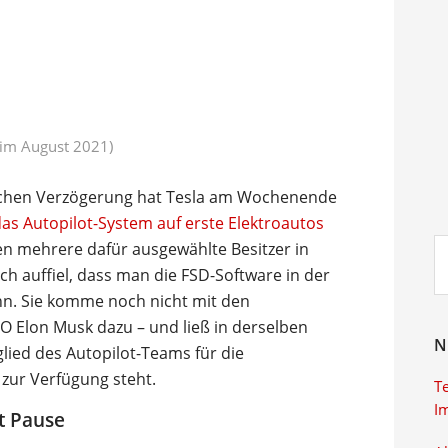
 im August 2021)
blichen Verzögerung hat Tesla am Wochenende
das Autopilot-System auf erste Elektroautos
Su
en mehrere dafür ausgewählte Besitzer in
ei
ch auffiel, dass man die FSD-Software in der
nn. Sie komme noch nicht mit den
O Elon Musk dazu – und ließ in derselben
N
glied des Autopilot-Teams für die
zur Verfügung steht.
T
I
t Pause