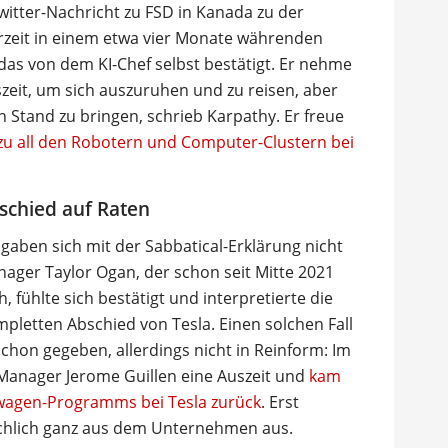
witter-Nachricht zu FSD in Kanada zu der
erzeit in einem etwa vier Monate währenden
das von dem KI-Chef selbst bestätigt. Er nehme
szeit, um sich auszuruhen und zu reisen, aber
 Stand zu bringen, schrieb Karpathy. Er freue
zu all den Robotern und Computer-Clustern bei
schied auf Raten
aben sich mit der Sabbatical-Erklärung nicht
ager Taylor Ogan, der schon seit Mitte 2021
fühlte sich bestätigt und interpretierte die
ompletten Abschied von Tesla. Einen solchen Fall
schon gegeben, allerdings nicht in Reinform: Im
Manager Jerome Guillen eine Auszeit und
kam
stwagen-Programms bei Tesla zurück
. Erst
sächlich ganz aus dem Unternehmen aus.