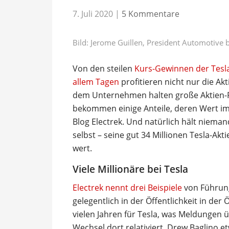
7. Juli 2020
|
5 Kommentare
Bild: Jerome Guillen, President Automotive b
Von den steilen
Kurs-Gewinnen der Tesl
allem Tagen
profitieren nicht nur die Ak
dem Unternehmen halten große Aktien-P
bekommen einige Anteile, deren Wert i
Blog Electrek. Und natürlich hält niema
selbst – seine gut 34 Millionen Tesla-Akt
wert.
Viele Millionäre bei Tesla
Electrek nennt drei Beispiele
von Führung
gelegentlich in der Öffentlichkeit in der 
vielen Jahren für Tesla, was Meldungen
Wechsel dort relativiert. Drew Baglino 