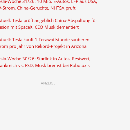
esla-Woche 31/26: 10 Mio. E-Autos, LFP aus USA,
V-Strom, China-Gerüchte, NHTSA prüft
tuell: Tesla prüft angeblich China-Abspaltung für
usion mit SpaceX, CEO Musk dementiert
tuell: Tesla kauft 1 Terawattstunde sauberen
trom pro Jahr von Rekord-Projekt in Arizona
sla-Woche 30/26: Starlink in Autos, Restwert,
rankreich vs. FSD, Musk bremst bei Robotaxis
ANZEIGE