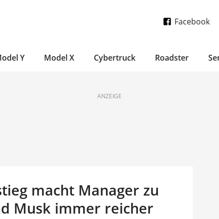
Facebook
odel Y
Model X
Cybertruck
Roadster
Se
ANZEIGE
nstieg macht Manager zu
und Musk immer reicher