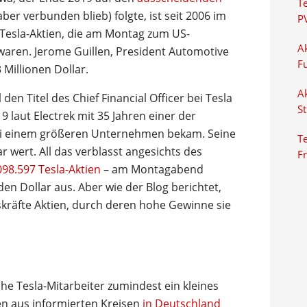
T
aber verbunden blieb) folgte, ist seit 2006 im
P
 Tesla-Aktien, die am Montag zum US-
Ak
 waren. Jerome Guillen, President Automotive
F
 Millionen Dollar.
Ak
den Titel des Chief Financial Officer bei Tesla
S
 laut Electrek mit 35 Jahren einer der
ei einem größeren Unternehmen bekam. Seine
Te
ar wert. All das verblasst angesichts des
F
98.597 Tesla-Aktien
– am Montagabend
en Dollar aus. Aber wie der Blog berichtet,
skräfte Aktien, durch deren hohe Gewinne sie
e Tesla-Mitarbeiter zumindest ein kleines
nen aus informierten Kreisen
in Deutschland