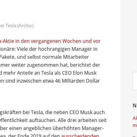
ei Tesla (Archiv)
a-Aktie in den vergangenen Wochen und vor
tionäre: Viele der hochrangigen Manager in
akete, und selbst normale Mitarbeiter
mmer weiter zugenommen hat, berichtet der
nd mehr Anteile an Tesla als CEO Elon Musk
Su
ien sind inzwischen etwa 46 Milliarden Dollar
ei
N
skräften bei Tesla, die neben CEO Musk auch
A
Öffentlichkeit auftauchen. Alle drei arbeiten seit
m
 über einen angeblichen überhöhten Manager-
etwa, der Ende 2019 auf den
ausscheidenden