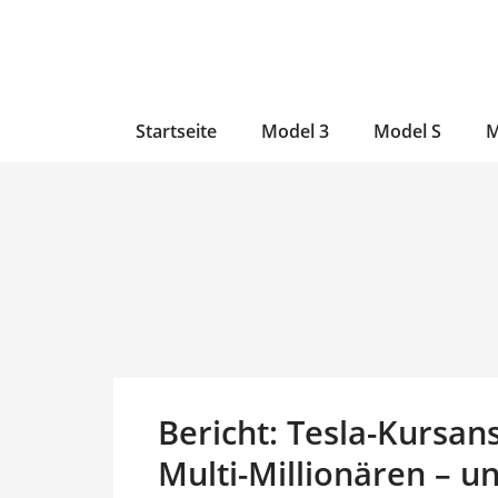
Zum
Skip
Zum
Inhalt
to
Inhalt
wechseln
main
wechseln
content
Startseite
Model 3
Model S
M
Bericht: Tesla-Kursa
Multi-Millionären – 