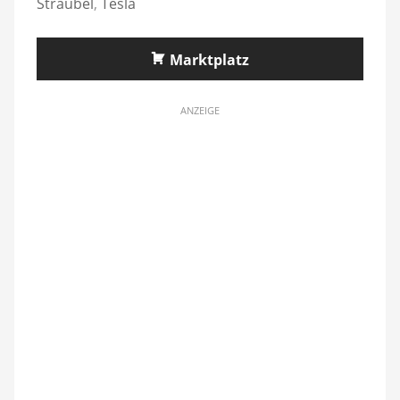
Straubel
,
Tesla
Marktplatz
ANZEIGE