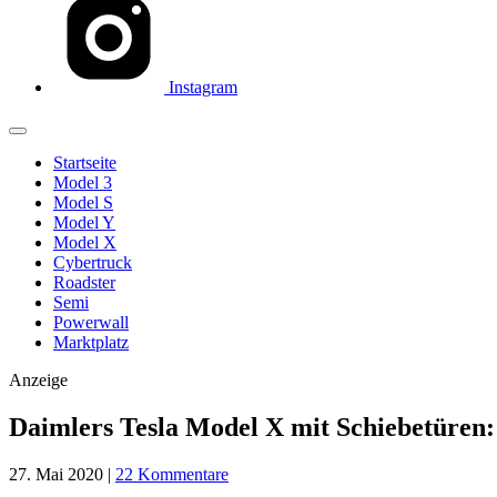
Instagram
Startseite
Model 3
Model S
Model Y
Model X
Cybertruck
Roadster
Semi
Powerwall
Marktplatz
Anzeige
Daimlers Tesla Model X mit Schiebetüren:
27. Mai 2020
|
22 Kommentare