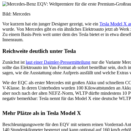
Bild: Mercedes
Vor kurzem hat ein junger Designer gezeigt, wie ein
Tesla Model X au
wurde. Von Mercedes gibt es ein ähnliches Elektroauto jetzt ab Werk
Zu einem Basis-Preis weit unter dem des Tesla bietet er in etwa dies
Innenraum.
Reichweite deutlich unter Tesla
Zunächst ist
laut einer Daimler-Pressemitteilung
nur die Variante Merc
sollte das Elektroauto im Van-Format ab sofort bestellbar sein, doch 
sagen, wie die Ausstattung ohne Aufpreis ausfällt und welche Extras w
Wie der EQC als erster Mercedes mit großen Akku und schnellem C
V-Klasse. In deren Unterboden wurden 100 Kilowattstunden an Akkus
aber noch nach der alten NEFZ-Norm, WLTP dürfte mindestens 10 Pro
negativ bemerkbar: Tesla nennt für das Model X eine deutsche WLTP-
Mehr Plätze als in Tesla Model X
Beschleunigungswerte für den EQV mit seinem reinen Vorderrad-Antrie
140 Stundenkilometer begrenzt und kann optional auf 160 km/h erhö