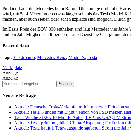
Punkten kann der Mercedes beim Raum: Die kantige und hohe Karosser
wird, mit 5,14 Metern noch etwas länger sein als das Tesla Model X. 
machen, aber auch sieben oder acht Sitzplätze sind möglich. Durch gro
Im Basis-Preis des EQV 300 enthalten sind laut Mercedes vier Jahre
und ein Jahr Mitgliedschaft bei dem Lade-Dienst me Charge und de
Passend dazu
Tags:
Elektroauto
,
Mercedes-Benz
,
Model X
,
Tesla
Marktplatz
Anzeige
Anzeige
Suchbegriff
eingeben...
Neueste Beiträge
Aktuell: Deutsche Tesla-Verkäufe im Juli um zwei Drittel ges
Aktuell: Tesla-Kunden mit Light-Version von FSD melden au
Tesla-Woche 31/26: 10 Mio. E-Autos, LFP aus USA, PV-Stro
Aktuell: Tesla prüft angeblich China-Abspaltung für Fusion 
Aktuell: Tesla kauft 1 Terawattstunde sauberen Strom pro Jahr