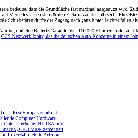
ie bedeutet, dass die Grundfläche fast maximal ausgenutzt wird. Zude
Laut Mercedes lassen sich für den Elektro-Van deshalb sechs Einzelsitz
ße Schiebetüren dürfte der Zugang nach ganz hinten leichter fallen als 
 Wartung und eine Batterie-Garantie über 160.000 Kilometer oder acht
m
CCS-Netzwerk Ionity, das die deutschen Auto-Konzerne in einem Joi
unken – Rest Europas gemischt
sfallende Computer-Hardware
m, China-Gerüchte, NHTSA prüft
mit SpaceX, CEO Musk dementiert
 von Rekord-Projekt in Arizona