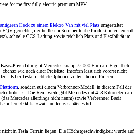
antigeren Heck zu einem Elektro-Van mit viel Platz
umgestaltet
en EQV gemeldet, der in diesem Sommer in die Produktion gehen soll.
tz), schnelle CCS-Ladung sowie reichlich Platz und Flexibilität im
 Basis-Preis dafür gibt Mercedes knapp 72.000 Euro an. Eigentlich
enso wie nach einer Preisliste. Insofern lässt sich vorerst nicht
rs als bei Tesla reichlich Optionen zu teils hohen Preisen.
-Plattform
, sondern auf einem Verbrenner-Modell, in diesem Fall der
er höher ist. Die Reichweite gibt Mercedes mit 418 Kilometern an –
das Mercedes allerdings nicht nennt) sowie Verbrenner-Basis
ie auf rund 94 Kilowattstunden geschätzt wird.
 nicht in Tesla-Terrain liegen. Die Höchstgeschwindigkeit wurde auf