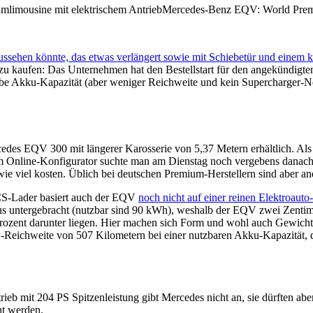
ssehen könnte, das etwas verlängert sowie mit Schiebetür und einem k
 zu kaufen: Das Unternehmen hat den Bestellstart für den angekündigt
elbe Akku-Kapazität (aber weniger Reichweite und kein Supercharger-Ne
edes EQV 300 mit längerer Karosserie von 5,37 Metern erhältlich. Als
im Online-Konfigurator suchte man am Dienstag noch vergebens danach, eb
ie viel kosten. Üblich bei deutschen Premium-Herstellern sind aber ande
CS-Lader basiert auch der EQV
noch nicht auf einer reinen Elektroauto
 untergebracht (nutzbar sind 90 kWh), weshalb der EQV zwei Zentimet
zent darunter liegen. Hier machen sich Form und wohl auch Gewicht (
Reichweite von 507 Kilometern bei einer nutzbaren Akku-Kapazität, d
b mit 204 PS Spitzenleistung gibt Mercedes nicht an, sie dürften aber
ht werden.