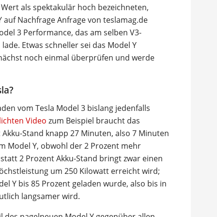
Wert als spektakulär hoch bezeichneten,
 Y auf Nachfrage Anfrage von teslamag.de
Model 3 Performance, das am selben V3-
lade. Etwas schneller sei das Model Y
nächst noch einmal überprüfen und werde
sla?
aden vom Tesla Model 3 bislang jedenfalls
lichten Video
zum Beispiel braucht das
t Akku-Stand knapp 27 Minuten, also 7 Minuten
dem Model Y, obwohl der 2 Prozent mehr
t statt 2 Prozent Akku-Stand bringt zwar einen
Höchstleistung um 250 Kilowatt erreicht wird;
l Y bis 85 Prozent geladen wurde, also bis in
utlich langsamer wird.
eil des nagelneuen Model Y gegenüber allen