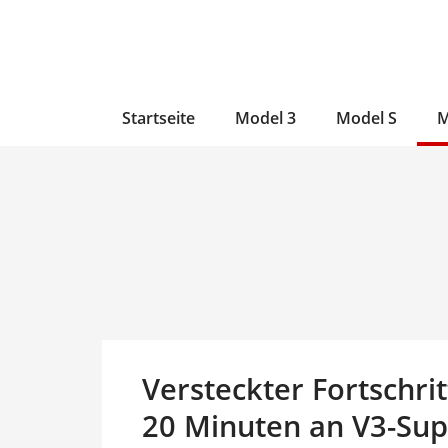
Zum
Skip
Zum
Inhalt
to
Inhalt
wechseln
main
wechseln
content
Startseite
Model 3
Model S
M
Versteckter Fortschrit
20 Minuten an V3-Sup