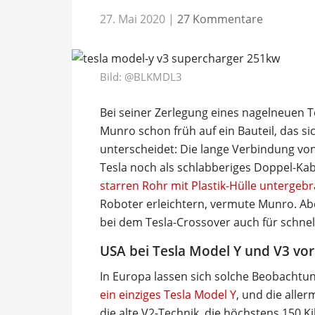
27. Mai 2020
|
27 Kommentare
Bild: @BLKMDL3
Bei seiner Zerlegung eines nagelneuen T
Munro schon früh auf ein Bauteil, das s
unterscheidet: Die lange Verbindung vo
Tesla noch als schlabberiges Doppel-Ka
starren Rohr mit Plastik-Hülle untergeb
Roboter erleichtern, vermute Munro. Ab
bei dem Tesla-Crossover auch für schne
USA bei Tesla Model Y und V3 vo
In Europa lassen sich solche Beobacht
ein einziges Tesla Model Y
, und die alle
die alte V2-Technik, die höchstens 150 Ki