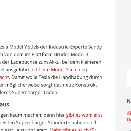
esla Model Y stieß der Industrie-Experte Sandy
ich von dem im Plattform-Bruder Model 3
n der Ladebuchse zum Akku, bei dem kleineren
bel ausgeführt,
ist beim Model Y in einem
Su
racht
. Damit wolle Tesla die Handhabung durch
ei
er möglicherweise sorgt das neue Konstrukt
lleres Supercharger-Laden.
N
raus
Ak
ungen kaum machen, denn hier
gibt es wohl erst
D
rmeisten Supercharger-Standorte haben noch
lowatt Leistung liefert.
Mehr gibt es auch für