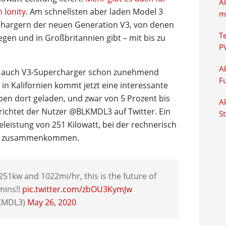
A
 Ionity
. Am schnellsten aber laden Model 3
m
chargern der neuen Generation V3, von denen
T
egen und in Großbritannien gibt – mit bis zu
P
Ak
ls auch V3-Supercharger schon zunehmend
F
in Kalifornien kommt jetzt eine interessante
en dort geladen, und zwar von 5 Prozent bis
Ak
richtet der Nutzer @BLKMDL3 auf Twitter. Ein
S
eleistung von 251 Kilowatt, bei der rechnerisch
nde zusammenkommen.
51kw and 1022mi/hr, this is the future of
mins!!
pic.twitter.com/zbOU3KymJw
KMDL3)
May 26, 2020