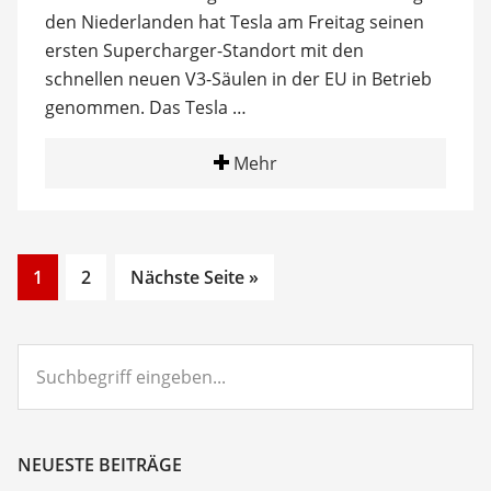
den Niederlanden hat Tesla am Freitag seinen
ersten Supercharger-Standort mit den
schnellen neuen V3-Säulen in der EU in Betrieb
genommen. Das Tesla …
Mehr
Go
Go
1
2
Nächste Seite »
to
to
page
page
Suchbegriff
eingeben...
NEUESTE BEITRÄGE