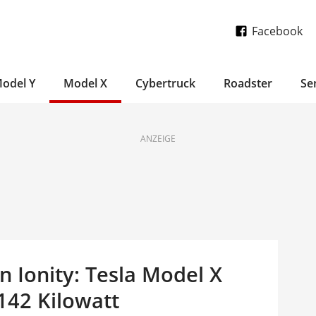
Facebook
odel Y
Model X
Cybertruck
Roadster
Se
ANZEIGE
n Ionity: Tesla Model X
 142 Kilowatt