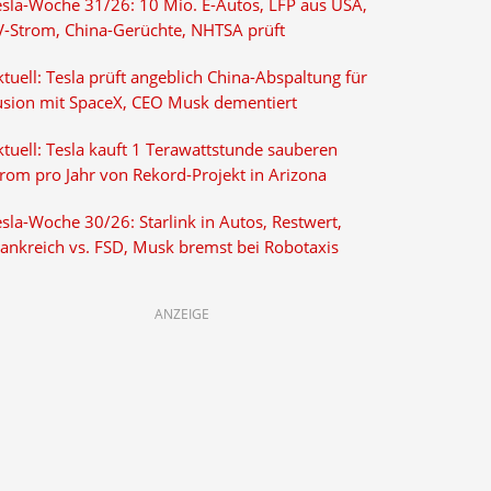
esla-Woche 31/26: 10 Mio. E-Autos, LFP aus USA,
V-Strom, China-Gerüchte, NHTSA prüft
tuell: Tesla prüft angeblich China-Abspaltung für
usion mit SpaceX, CEO Musk dementiert
tuell: Tesla kauft 1 Terawattstunde sauberen
trom pro Jahr von Rekord-Projekt in Arizona
sla-Woche 30/26: Starlink in Autos, Restwert,
rankreich vs. FSD, Musk bremst bei Robotaxis
ANZEIGE