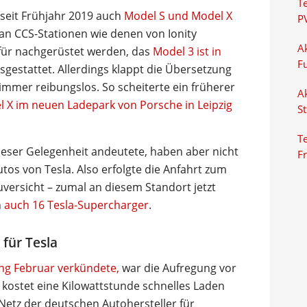
T
a seit Frühjahr 2019 auch
Model S und Model X
P
 an CCS-Stationen wie denen von Ionity
Ak
für nachgerüstet werden, das
Model 3 ist in
F
sgestattet. Allerdings klappt die Übersetzung
immer reibungslos. So scheiterte ein früherer
Ak
 X im neuen Ladepark von Porsche in Leipzig
S
Te
dieser Gelegenheit andeutete, haben aber nicht
F
utos von Tesla. Also erfolgte die Anfahrt zum
uversicht – zumal an diesem Standort jetzt
n
auch 16 Tesla-Supercharger
.
 für Tesla
ang Februar verkündete,
war die Aufregung vor
 kostet eine Kilowattstunde schnelles Laden
etz der deutschen Autohersteller für