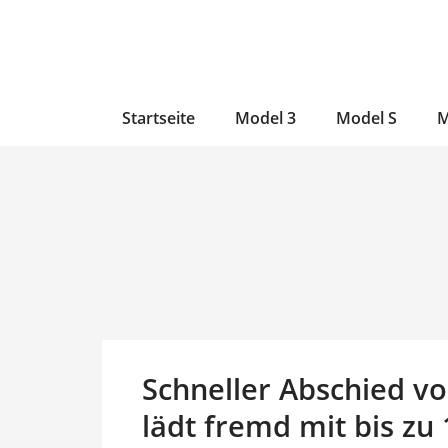
Zum
Skip
Zum
Inhalt
to
Inhalt
wechseln
main
wechseln
content
Startseite
Model 3
Model S
M
Schneller Abschied vo
lädt fremd mit bis zu