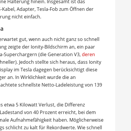
ine Halterung hinein. Insgesamt ist das
Kabel, Adapter, Tesla-Fob zum Öffnen der
rung nicht einfach.
la
erwartet gut, wenn auch nicht ganz so schnell
ung zeigte der Ionity-Bildschirm an, ein paar
la-Superchargern (die Generation V3,
deren
chneller). Jedoch stellte sich heraus, dass Ionity
isplay im Tesla dagegen berücksichtigt diese
er an. In Wirklichkeit wurde die an
chtete schnellste Netto-Ladeleistung von 139
 etwa 5 Kilowatt Verlust, die Differenz
 Ladestand von 40 Prozent erreicht, bei dem
imale Aufnahmefähigkeit haben. Möglicherweise
 schlicht zu kalt für Rekordwerte. Wie schnell