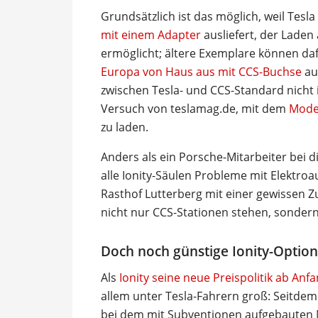
Grundsätzlich ist das möglich, weil Tesl
mit einem Adapter
ausliefert, der Laden
ermöglicht; ältere Exemplare können da
Europa von Haus aus mit CCS-Buchse
au
zwischen Tesla- und CCS-Standard nicht 
Versuch von teslamag.de, mit dem
Model
zu laden.
Anders als ein Porsche-Mitarbeiter bei 
alle Ionity-Säulen Probleme mit Elektroa
Rasthof Lutterberg mit einer gewissen Z
nicht nur CCS-Stationen stehen, sonder
Doch noch günstige Ionity-Option
Als
Ionity seine neue Preispolitik ab Anf
allem unter Tesla-Fahrern groß: Seitdem
bei dem mit Subventionen aufgebauten N