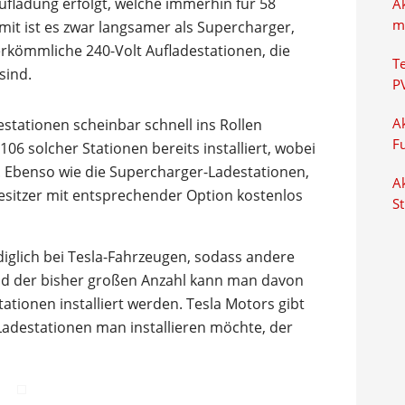
ufladung erfolgt, welche immerhin für 58
A
m
mit ist es zwar langsamer als Supercharger,
rkömmliche 240-Volt Aufladestationen, die
T
sind.
P
stationen scheinbar schnell ins Rollen
Ak
F
6 solcher Stationen bereits installiert, wobei
. Ebenso wie die Supercharger-Ladestationen,
Ak
Besitzer mit entsprechender Option kostenlos
S
diglich bei Tesla-Fahrzeugen, sodass andere
und der bisher großen Anzahl kann man davon
tationen installiert werden. Tesla Motors gibt
n Ladestationen man installieren möchte, der