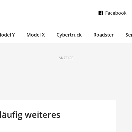
Facebook
odel Y
Model X
Cybertruck
Roadster
Se
ANZEIGE
läufig weiteres