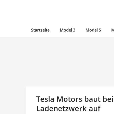
Zum
Skip
Zum
Inhalt
to
Inhalt
wechseln
main
wechseln
content
Startseite
Model 3
Model S
M
Tesla Motors baut bei
Ladenetzwerk auf