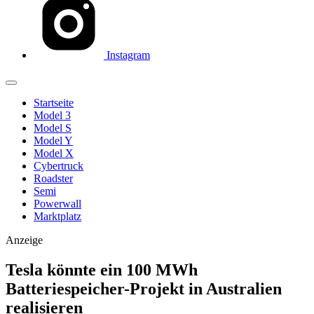
Instagram
Startseite
Model 3
Model S
Model Y
Model X
Cybertruck
Roadster
Semi
Powerwall
Marktplatz
Anzeige
Tesla könnte ein 100 MWh
Batteriespeicher-Projekt in Australien
realisieren