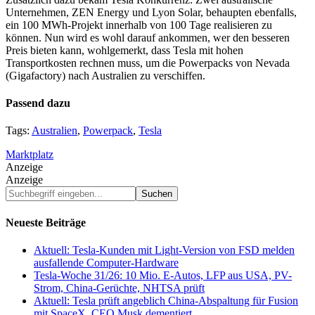
Unternehmen, ZEN Energy und Lyon Solar, behaupten ebenfalls,
ein 100 MWh-Projekt innerhalb von 100 Tage realisieren zu
können. Nun wird es wohl darauf ankommen, wer den besseren
Preis bieten kann, wohlgemerkt, dass Tesla mit hohen
Transportkosten rechnen muss, um die Powerpacks von Nevada
(Gigafactory) nach Australien zu verschiffen.
Passend dazu
Tags:
Australien
,
Powerpack
,
Tesla
Marktplatz
Anzeige
Anzeige
Suchbegriff
eingeben...
Neueste Beiträge
Aktuell: Tesla-Kunden mit Light-Version von FSD melden
ausfallende Computer-Hardware
Tesla-Woche 31/26: 10 Mio. E-Autos, LFP aus USA, PV-
Strom, China-Gerüchte, NHTSA prüft
Aktuell: Tesla prüft angeblich China-Abspaltung für Fusion
mit SpaceX, CEO Musk dementiert