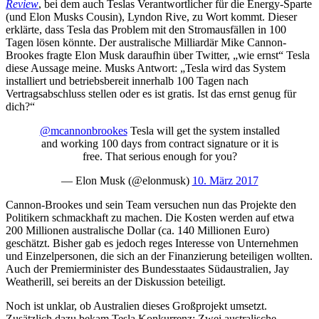
Review
, bei dem auch Teslas Verantwortlicher für die Energy-Sparte
(und Elon Musks Cousin), Lyndon Rive, zu Wort kommt. Dieser
erklärte, dass Tesla das Problem mit den Stromausfällen in 100
Tagen lösen könnte. Der australische Milliardär Mike Cannon-
Brookes fragte Elon Musk daraufhin über Twitter, „wie ernst“ Tesla
diese Aussage meine. Musks Antwort: „Tesla wird das System
installiert und betriebsbereit innerhalb 100 Tagen nach
Vertragsabschluss stellen oder es ist gratis. Ist das ernst genug für
dich?“
@mcannonbrookes
Tesla will get the system installed
and working 100 days from contract signature or it is
free. That serious enough for you?
— Elon Musk (@elonmusk)
10. März 2017
Cannon-Brookes und sein Team versuchen nun das Projekte den
Politikern schmackhaft zu machen. Die Kosten werden auf etwa
200 Millionen australische Dollar (ca. 140 Millionen Euro)
geschätzt. Bisher gab es jedoch reges Interesse von Unternehmen
und Einzelpersonen, die sich an der Finanzierung beteiligen wollten.
Auch der Premierminister des Bundesstaates Südaustralien, Jay
Weatherill, sei bereits an der Diskussion beteiligt.
Noch ist unklar, ob Australien dieses Großprojekt umsetzt.
Zusätzlich dazu bekam Tesla Konkurrenz: Zwei australische