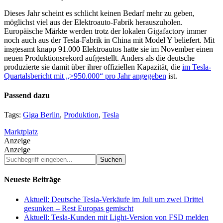
Dieses Jahr scheint es schlicht keinen Bedarf mehr zu geben,
möglichst viel aus der Elektroauto-Fabrik herauszuholen.
Europäische Märkte werden trotz der lokalen Gigafactory immer
noch auch aus der Tesla-Fabrik in China mit Model Y beliefert. Mit
insgesamt knapp 91.000 Elektroautos hatte sie im November einen
neuen Produktionsrekord aufgestellt. Anders als die deutsche
produzierte sie damit über ihrer offiziellen Kapazität, die
im Tesla-
Quartalsbericht mit „>950.000“ pro Jahr angegeben
ist.
Passend dazu
Tags:
Giga Berlin
,
Produktion
,
Tesla
Marktplatz
Anzeige
Anzeige
Suchbegriff
eingeben...
Neueste Beiträge
Aktuell: Deutsche Tesla-Verkäufe im Juli um zwei Drittel
gesunken – Rest Europas gemischt
Aktuell: Tesla-Kunden mit Light-Version von FSD melden