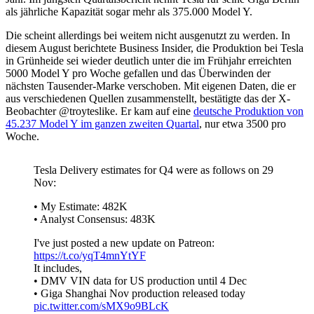
als jährliche Kapazität sogar mehr als 375.000 Model Y.
Die scheint allerdings bei weitem nicht ausgenutzt zu werden. In
diesem August berichtete Business Insider, die Produktion bei Tesla
in Grünheide sei wieder deutlich unter die im Frühjahr erreichten
5000 Model Y pro Woche gefallen und das Überwinden der
nächsten Tausender-Marke verschoben. Mit eigenen Daten, die er
aus verschiedenen Quellen zusammenstellt, bestätigte das der X-
Beobachter @troyteslike. Er kam auf eine
deutsche Produktion von
45.237 Model Y im ganzen zweiten Quartal
, nur etwa 3500 pro
Woche.
Tesla Delivery estimates for Q4 were as follows on 29
Nov:
• My Estimate: 482K
• Analyst Consensus: 483K
I've just posted a new update on Patreon:
https://t.co/yqT4mnYtYF
It includes,
• DMV VIN data for US production until 4 Dec
• Giga Shanghai Nov production released today
pic.twitter.com/sMX9o9BLcK