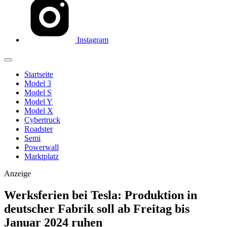
Instagram
Startseite
Model 3
Model S
Model Y
Model X
Cybertruck
Roadster
Semi
Powerwall
Marktplatz
Anzeige
Werksferien bei Tesla: Produktion in
deutscher Fabrik soll ab Freitag bis
Januar 2024 ruhen