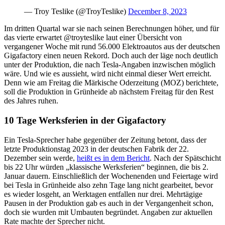
— Troy Teslike (@TroyTeslike)
December 8, 2023
Im dritten Quartal war sie nach seinen Berechnungen höher, und für
das vierte erwartet @troyteslike laut einer Übersicht von
vergangener Woche mit rund 56.000 Elektroautos aus der deutschen
Gigafactory einen neuen Rekord. Doch auch der läge noch deutlich
unter der Produktion, die nach Tesla-Angaben inzwischen möglich
wäre. Und wie es aussieht, wird nicht einmal dieser Wert erreicht.
Denn wie am Freitag die Märkische Oderzeitung (MOZ) berichtete,
soll die Produktion in Grünheide ab nächstem Freitag für den Rest
des Jahres ruhen.
10 Tage Werksferien in der Gigafactory
Ein Tesla-Sprecher habe gegenüber der Zeitung betont, dass der
letzte Produktionstag 2023 in der deutschen Fabrik der 22.
Dezember sein werde,
heißt es in dem Bericht
. Nach der Spätschicht
bis 22 Uhr würden „klassische Werksferien“ beginnen, die bis 2.
Januar dauern. Einschließlich der Wochenenden und Feiertage wird
bei Tesla in Grünheide also zehn Tage lang nicht gearbeitet, bevor
es wieder losgeht, an Werktagen entfallen nur drei. Mehrtägige
Pausen in der Produktion gab es auch in der Vergangenheit schon,
doch sie wurden mit Umbauten begründet. Angaben zur aktuellen
Rate machte der Sprecher nicht.