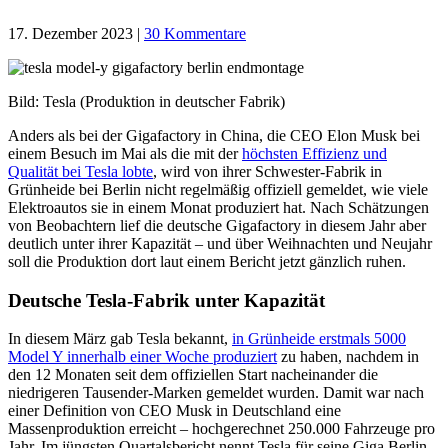
17. Dezember 2023
|
30 Kommentare
Bild: Tesla (Produktion in deutscher Fabrik)
Anders als bei der Gigafactory in China, die CEO Elon Musk bei
einem Besuch im Mai als die mit der
höchsten Effizienz und
Qualität bei Tesla lobte
, wird von ihrer Schwester-Fabrik in
Grünheide bei Berlin nicht regelmäßig offiziell gemeldet, wie viele
Elektroautos sie in einem Monat produziert hat. Nach Schätzungen
von Beobachtern lief die deutsche Gigafactory in diesem Jahr aber
deutlich unter ihrer Kapazität – und über Weihnachten und Neujahr
soll die Produktion dort laut einem Bericht jetzt gänzlich ruhen.
Deutsche Tesla-Fabrik unter Kapazität
In diesem März gab Tesla bekannt,
in Grünheide erstmals 5000
Model Y innerhalb einer Woche produziert
zu haben, nachdem in
den 12 Monaten seit dem offiziellen Start nacheinander die
niedrigeren Tausender-Marken gemeldet wurden. Damit war nach
einer Definition von CEO Musk in Deutschland eine
Massenproduktion erreicht – hochgerechnet 250.000 Fahrzeuge pro
Jahr. Im jüngsten Quartalsbericht nennt Tesla für seine Giga Berlin