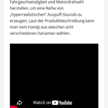
Fahrgeschwindigkeit und Motordrehzahl
herstellen, um eine Reihe von
„hyperrealistischen” Auspuff-Sounds zu
erzeugen. Laut der Produktbeschreibung kann
man vom Handy aus zwischen acht
verschiedenen Varianten wählen.