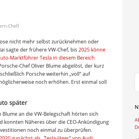
ern-Chef)
ose nicht mehr selbst zurücknehmen oder
Mai sagte der frühere VW-Chef, bis
2025 könne
uto-Marktführer Tesla in diesem Bereich
orsche-Chef Oliver Blume abgelöst, der kurz
chließlich Porsche weiterhin „voll“ auf
Su
öglicherweise noch erhöhen. Erst einmal soll
ei
to später
N
n Blume an die VW-Belegschaft hörten sich
Ak
nd konnten Näheres über die CEO-Ankündigung
D
nvestitionen noch einmal zu überprüfen.
2020 zunächst als „Tesla-Jäger“ von Audi