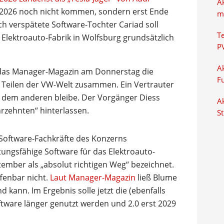
A
 2026 noch nicht kommen, sondern erst Ende
m
ch verspätete Software-Tochter Cariad soll
T
Elektroauto-Fabrik in Wolfsburg grundsätzlich
P
Ak
 das Manager-Magazin am Donnerstag die
F
 Teilen der VW-Welt zusammen. Ein Vertrauter
uf dem anderen bleibe. Der Vorgänger Diess
Ak
hrzehnten“ hinterlassen.
S
 Software-Fachkräfte des Konzerns
ungsfähige Software für das Elektroauto-
tember als „absolut richtigen Weg“ bezeichnet.
fenbar nicht.
Laut Manager-Magazin
ließ Blume
d kann. Im Ergebnis solle jetzt die (ebenfalls
oftware länger genutzt werden und 2.0 erst 2029