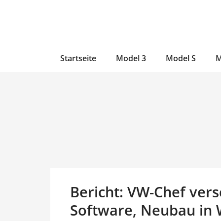
Zum
Skip
Zum
Inhalt
to
Inhalt
wechseln
main
wechseln
content
Startseite
Model 3
Model S
M
Bericht: VW-Chef vers
Software, Neubau in 