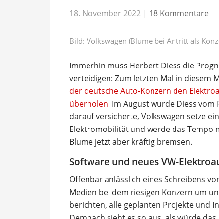
18. November 2022
|
18 Kommentare
Bild: Volkswagen (Blume bei Antritt als Konz
Immerhin muss Herbert Diess die Progn
verteidigen: Zum letzten Mal in diesem 
der deutsche Auto-Konzern den Elektroa
überholen
. Im August wurde Diess vom P
darauf versicherte, Volkswagen setze eins
Elektromobilität und werde das Tempo m
Blume jetzt aber kräftig bremsen.
Software und neues VW-Elektroau
Offenbar anlässlich eines Schreibens vo
Medien bei dem riesigen Konzern um u
berichten, alle geplanten Projekte und I
Demnach sieht es so aus, als würde das