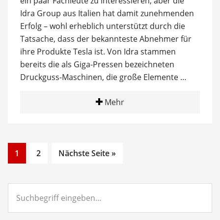
ein paar Fachleute zu interessieren, aber die
Idra Group aus Italien hat damit zunehmenden
Erfolg – wohl erheblich unterstützt durch die
Tatsache, dass der bekannteste Abnehmer für
ihre Produkte Tesla ist. Von Idra stammen
bereits die als Giga-Pressen bezeichneten
Druckguss-Maschinen, die große Elemente …
Mehr
Go
Go
1
2
Nächste Seite »
to
to
page
page
Suchbegriff
eingeben...