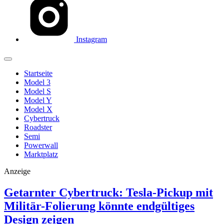
Instagram
Startseite
Model 3
Model S
Model Y
Model X
Cybertruck
Roadster
Semi
Powerwall
Marktplatz
Anzeige
Getarnter Cybertruck: Tesla-Pickup mit
Militär-Folierung könnte endgültiges
Design zeigen