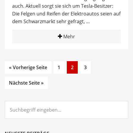
auch. Aktuell sorgt sie sich um Tesla-Besitzer:
Die Felgen und Reifen der Elektroautos seien auf
dem Schwarzmarkt sehr gefragt, …
Mehr
Go
Go
Go
« Vorherige Seite
1
2
3
to
to
to
page
page
page
Nächste Seite »
Suchbegriff
eingeben...