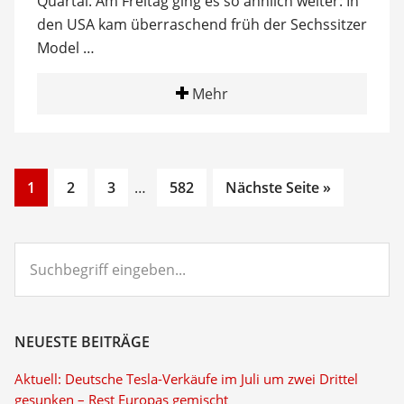
Quartal. Am Freitag ging es so ähnlich weiter: In
den USA kam überraschend früh der Sechssitzer
Model …
Mehr
Go
Go
Go
Interim
Go
1
2
3
…
582
Nächste Seite »
to
to
to
pages
to
page
page
page
omitted
page
Suchbegriff
eingeben...
NEUESTE BEITRÄGE
Aktuell: Deutsche Tesla-Verkäufe im Juli um zwei Drittel
gesunken – Rest Europas gemischt