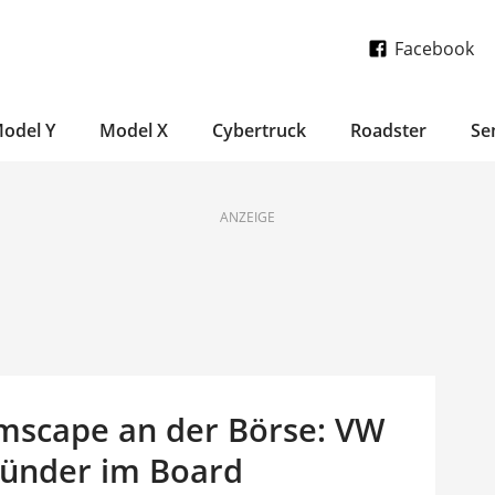
Facebook
odel Y
Model X
Cybertruck
Roadster
Se
ANZEIGE
mscape an der Börse: VW
gründer im Board