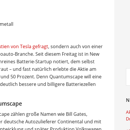
ktien von Tesla gefragt
, sondern auch von einer
oauto-Branche. Seit diesem Freitag ist in New
eines Batterie-Startup notiert, dem selbst
raut – und fast natürlich erlebte die Aktie am
Su
rund 50 Prozent. Denn Quantumscape will eine
ei
eutlich bessere und billigere Batteriezellen
N
tumscape
Ak
ape zählen große Namen wie Bill Gates,
D
r deutsche Autozulieferer Continental und mit
 Entwicklung und später Produktion Volkswagen.