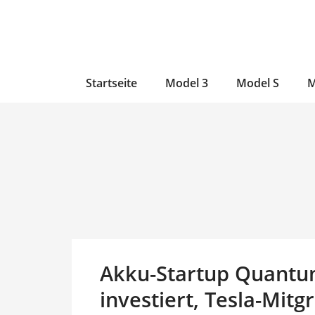
Zum
Skip
Zum
Inhalt
to
Inhalt
wechseln
main
wechseln
content
Startseite
Model 3
Model S
M
Akku-Startup Quantu
investiert, Tesla-Mit