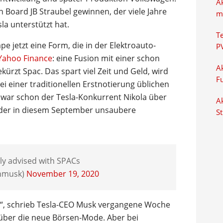
A
Board JB Straubel gewinnen, der viele Jahre
m
a unterstützt hat.
T
jetzt eine Form, die in der Elektroauto-
P
 Yahoo Finance
: eine Fusion mit einer schon
Ak
kürzt Spac. Das spart viel Zeit und Geld, wird
F
bei einer traditionellen Erstnotierung üblichen
o war schon der Tesla-Konkurrent Nikola über
Ak
der in diesem September unsaubere
S
ly advised with SPACs
nmusk)
November 19, 2020
en“, schrieb Tesla-CEO Musk vergangene Woche
 über die neue Börsen-Mode. Aber bei