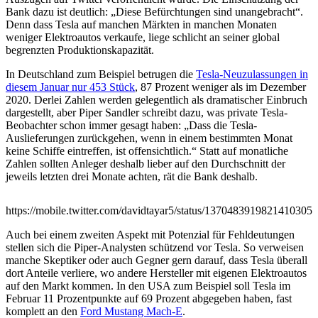
Bank dazu ist deutlich: „Diese Befürchtungen sind unangebracht“.
Denn dass Tesla auf manchen Märkten in manchen Monaten
weniger Elektroautos verkaufe, liege schlicht an seiner global
begrenzten Produktionskapazität.
In Deutschland zum Beispiel betrugen die
Tesla-Neuzulassungen in
diesem Januar nur 453 Stück
, 87 Prozent weniger als im Dezember
2020. Derlei Zahlen werden gelegentlich als dramatischer Einbruch
dargestellt, aber Piper Sandler schreibt dazu, was private Tesla-
Beobachter schon immer gesagt haben: „Dass die Tesla-
Auslieferungen zurückgehen, wenn in einem bestimmten Monat
keine Schiffe eintreffen, ist offensichtlich.“ Statt auf monatliche
Zahlen sollten Anleger deshalb lieber auf den Durchschnitt der
jeweils letzten drei Monate achten, rät die Bank deshalb.
https://mobile.twitter.com/davidtayar5/status/1370483919821410305
Auch bei einem zweiten Aspekt mit Potenzial für Fehldeutungen
stellen sich die Piper-Analysten schützend vor Tesla. So verweisen
manche Skeptiker oder auch Gegner gern darauf, dass Tesla überall
dort Anteile verliere, wo andere Hersteller mit eigenen Elektroautos
auf den Markt kommen. In den USA zum Beispiel soll Tesla im
Februar 11 Prozentpunkte auf 69 Prozent abgegeben haben, fast
komplett an den
Ford Mustang Mach-E
.