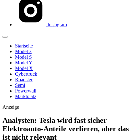
Instagram
Startseite
Model 3
Model S
Model Y
Model X
Cybertruck
Roadster
Semi
Powerwall
Marktplatz
Anzeige
Analysten: Tesla wird fast sicher
Elektroauto-Anteile verlieren, aber das
ist nicht relevant