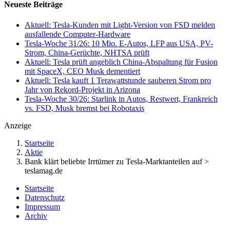
Neueste Beiträge
Aktuell: Tesla-Kunden mit Light-Version von FSD melden
ausfallende Computer-Hardware
Tesla-Woche 31/26: 10 Mio. E-Autos, LFP aus USA, PV-
Strom, China-Gerüchte, NHTSA prüft
Aktuell: Tesla prüft angeblich China-Abspaltung für Fusion
mit SpaceX, CEO Musk dementiert
Aktuell: Tesla kauft 1 Terawattstunde sauberen Strom pro
Jahr von Rekord-Projekt in Arizona
Tesla-Woche 30/26: Starlink in Autos, Restwert, Frankreich
vs. FSD, Musk bremst bei Robotaxis
Anzeige
Startseite
Aktie
Bank klärt beliebte Irrtümer zu Tesla-Marktanteilen auf >
teslamag.de
Startseite
Datenschutz
Impressum
Archiv