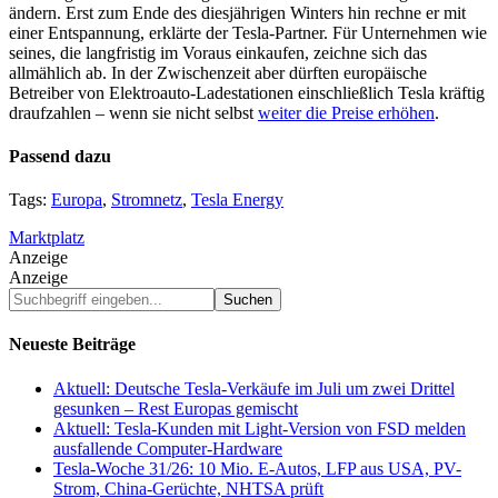
ändern. Erst zum Ende des diesjährigen Winters hin rechne er mit
einer Entspannung, erklärte der Tesla-Partner. Für Unternehmen wie
seines, die langfristig im Voraus einkaufen, zeichne sich das
allmählich ab. In der Zwischenzeit aber dürften europäische
Betreiber von Elektroauto-Ladestationen einschließlich Tesla kräftig
draufzahlen – wenn sie nicht selbst
weiter die Preise erhöhen
.
Passend dazu
Tags:
Europa
,
Stromnetz
,
Tesla Energy
Marktplatz
Anzeige
Anzeige
Suchbegriff
eingeben...
Neueste Beiträge
Aktuell: Deutsche Tesla-Verkäufe im Juli um zwei Drittel
gesunken – Rest Europas gemischt
Aktuell: Tesla-Kunden mit Light-Version von FSD melden
ausfallende Computer-Hardware
Tesla-Woche 31/26: 10 Mio. E-Autos, LFP aus USA, PV-
Strom, China-Gerüchte, NHTSA prüft