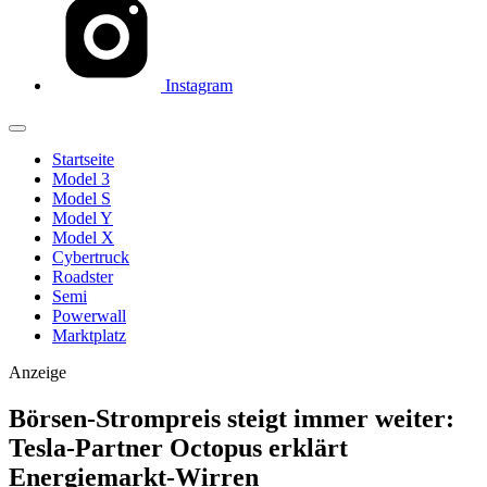
Instagram
Startseite
Model 3
Model S
Model Y
Model X
Cybertruck
Roadster
Semi
Powerwall
Marktplatz
Anzeige
Börsen-Strompreis steigt immer weiter:
Tesla-Partner Octopus erklärt
Energiemarkt-Wirren