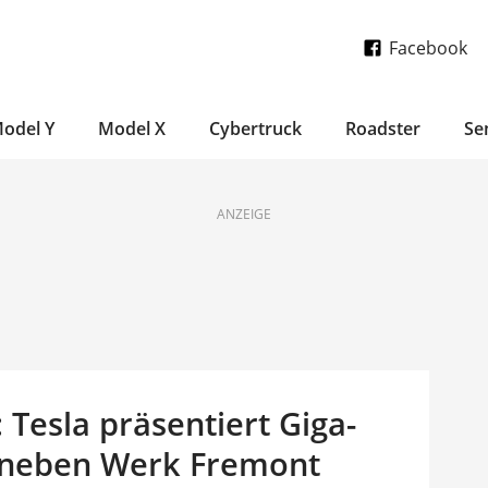
Facebook
odel Y
Model X
Cybertruck
Roadster
Se
ANZEIGE
 Tesla präsentiert Giga-
d neben Werk Fremont