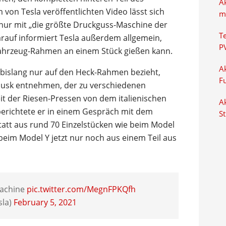
A
von Tesla veröffentlichten Video lässt sich
m
 nur mit „die größte Druckguss-Maschine der
T
arauf informiert Tesla außerdem allgemein,
P
 Fahrzeug-Rahmen an einem Stück gießen kann.
Ak
 bislang nur auf den Heck-Rahmen bezieht,
F
Musk entnehmen, der zu verschiedenen
it der Riesen-Pressen von dem italienischen
Ak
 berichtete er in einem Gespräch mit dem
S
tatt aus rund 70 Einzelstücken wie beim Model
eim Model Y jetzt nur noch aus einem Teil aus
machine
pic.twitter.com/MegnFPKQfh
sla)
February 5, 2021