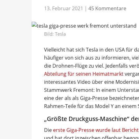
13. Februar 2021
|
45 Kommentare
Bild: Tesla
Vielleicht hat sich Tesla in den USA für
häufiger von sich aus zu informieren, v
die Drohnen-Flüge zu viel. Jedenfalls ver
Abteilung für seinen Heimatmarkt
vergan
interessantes Video über eine Modernis
Stammwerk Fremont: In einem Untersta
eine der als als Giga-Presse bezeichnet
Rahmen-Teile für das Model Y an einem 
„Größte Druckguss-Maschine“ der
Die
erste Giga-Presse wurde laut Berich
und hat dort inzwischen offenbar begon