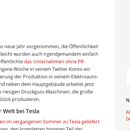
 das neue Jahr vorgenommen, die Öffentlichkeit
ielleicht wurden auch irgendjemandem einfach
öffentlichte
das Unternehmen ohne PR-
gene Woche in seinem Twitter-Konto ein
Su
ierung der Produktion in seinem Elektroauto-
ei
nd neben dem Hauptgebäude arbeitet jetzt
en riesigen Druckguss-Maschinen, die große
Stück produzieren.
N
 Welt bei Tesla
Ak
D
ten im vergangenen Sommer zu Tesla geliefert
nen, den kompletten hinteren Teil des