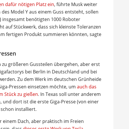
 dafür nötigen Platz ein
, führte Musk weiter
des Model Y aus einem Guss entsteht, sollen
) insgesamt benötigten 1000 Roboter
t auf Stückwerk, dass sich kleinste Toleranzen
 am fertigen Produkt summieren könnten, sagte
ressen
n zu größeren Gussteilen übergehen, aber erst
gafactorys bei Berlin in Deutschland und bei
 werden. Zu dem Werk im deutschen Grünheide
t Giga-Pressen einsetzen möchte, um
auch das
 Stück zu gießen
. In Texas soll unter anderem
 und dort ist die erste Giga-Presse (von einer
chon installiert.
r einem Dach, aber praktisch im Freien
 sein, dass
dieses erste Werk von Tesla