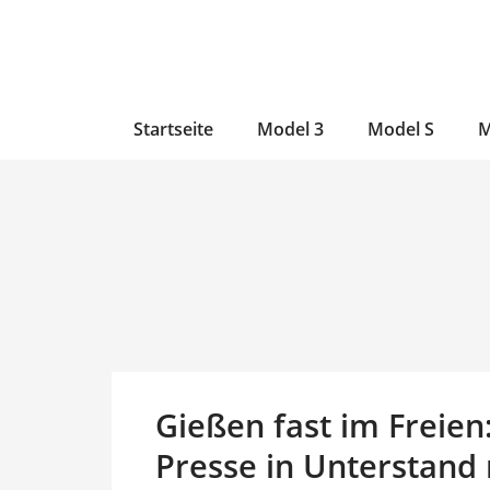
Zum
Skip
Zum
Inhalt
to
Inhalt
wechseln
main
wechseln
content
Startseite
Model 3
Model S
M
Gießen fast im Freien:
Presse in Unterstan