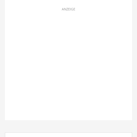
ANZEIGE
Suchbegriff