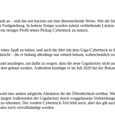
lt an – und das seit kurzem auf eine überraschende Weise. Wie die f
er Fertigstellung. In hohem Tempo wurden zuletzt verbleibende Lücke
ein riesiges Profil seines Pickup Cybertruck zu nutzen.
ür einen Spaß zu haben, und auch die Idee mit dem Giga-Cybertruck in 
scht – die er bislang allerdings nur virtuell bekam, wahrscheinlich we
Hand anzulegen, um dafür zu sorgen, dass die neue Gigafactory nicht a
i dort gebaut werden. Außerdem kündigte er im Juli 2020 bei der Bekan
für wird eine andere mögliche Attraktion für die Öffentlichkeit sichtba
r langen Außenseiten der Gigafactory durch weggelassene Verkleidungen
r zu erkennen. Der vordere Cybertruck-Teil fehlt noch, aber das gilt auc
 also noch vervollständigt werden.