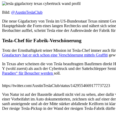
Bild:
@AustinTeslaClub
Die neue Gigafactory von Tesla im US-Bundesstaat Texas nimmt Gesta
Hauptgebäude die Form eines langen Rechtecks und nähert sich sein
Beobachter auffiel, scheint Tesla eine der Außenwände der Fabrik für 
Tesla-Chef für Fabrik-Verschönerung
Trotz der Ernsthaftigkeit seiner Mission ist Tesla-Chef immer auch f
Gigafactory hat er sich schon eine Verschönerung mittels Graffiti
gewün
In Texas aber scheinen die von Tesla beauftragten Baufirmen direkt 
Y (wohl zuerst) als auch der Cybertruck und der Sattelschlepper Sem
Paradies“ für Besucher werden
soll.
https://twitter.com/AustinTeslaClub/status/1429554669177737223
Von Natur ist auf der Baustelle aktuell nicht viel zu sehen, aber da
einer Vorbeifahrt im Auto dokumentierten, zeichnen sich auf einer de
sanft ansteigende und ab der Mitte stärker abfallende Keilform ist kla
Der riesige Tesla-Pickup in der Wand der riesigen Tesla-Fabrik dürfte