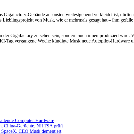
das Gigafactory-Gebäude ansonsten weitestgehend verkleidet ist, dürfte
as Lieblingsprojekt von Musk, wie er mehrmals gesagt hat – ihm gefalle
an der Gigafactory zu sehen sein, sondern auch innen produziert wird.
I-Tag vergangene Woche kündigte Musk neue Autopilot-Hardware und 
sfallende Computer-Hardware
m, China-Gerüchte, NHTSA prüft
mit SpaceX, CEO Musk dementiert