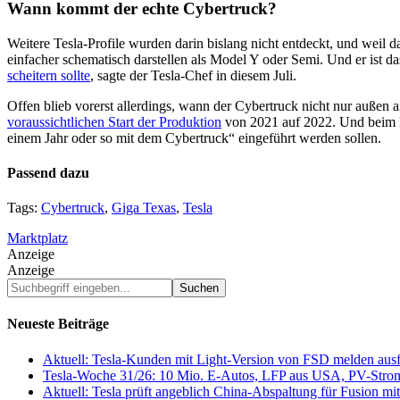
Wann kommt der echte Cybertruck?
Weitere Tesla-Profile wurden darin bislang nicht entdeckt, und weil 
einfacher schematisch darstellen als Model Y oder Semi. Und er ist d
scheitern sollte
, sagte der Tesla-Chef in diesem Juli.
Offen blieb vorerst allerdings, wann der Cybertruck nicht nur außen 
voraussichtlichen Start der Produktion
von 2021 auf 2022. Und beim K
einem Jahr oder so mit dem Cybertruck“ eingeführt werden sollen.
Passend dazu
Tags:
Cybertruck
,
Giga Texas
,
Tesla
Marktplatz
Anzeige
Anzeige
Suchbegriff
eingeben...
Neueste Beiträge
Aktuell: Tesla-Kunden mit Light-Version von FSD melden au
Tesla-Woche 31/26: 10 Mio. E-Autos, LFP aus USA, PV-Stro
Aktuell: Tesla prüft angeblich China-Abspaltung für Fusion 