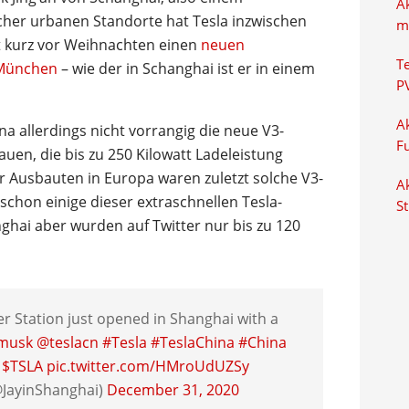
A
cher urbanen Standorte hat Tesla inzwischen
m
it kurz vor Weihnachten einen
neuen
T
 München
– wie der in Schanghai ist er in einem
P
Ak
na allerdings nicht vorrangig die neue V3-
F
uen, die bis zu 250 Kilowatt Ladeleistung
r Ausbauten in Europa waren zuletzt solche V3-
Ak
schon einige dieser extraschnellen Tesla-
S
nghai aber wurden auf Twitter nur bis zu 120
r Station just opened in Shanghai with a
musk
@teslacn
#Tesla
#TeslaChina
#China
$TSLA
pic.twitter.com/HMroUdUZSy
@JayinShanghai)
December 31, 2020