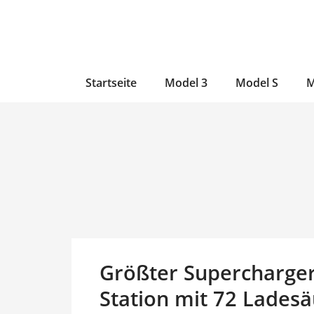
Zum
Skip
Zum
Inhalt
to
Inhalt
wechseln
main
wechseln
content
Startseite
Model 3
Model S
M
Größter Supercharger
Station mit 72 Ladesä