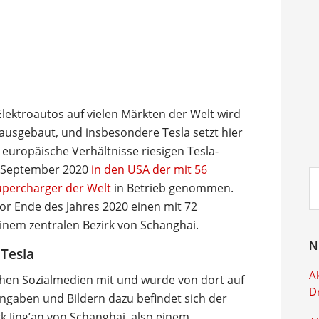
lektroautos auf vielen Märkten der Welt wird
ausgebaut, und insbesondere Tesla setzt hier
europäische Verhältnisse riesigen Tesla-
m September 2020
in den USA der mit 56
Su
upercharger der Welt
in Betrieb genommen.
ei
vor Ende des Jahres 2020 einen mit 72
inem zentralen Bezirk von Schanghai.
N
 Tesla
Ak
chen Sozialmedien mit und wurde von dort auf
D
angaben und Bildern dazu befindet sich der
k Jing’an von Schanghai, also einem