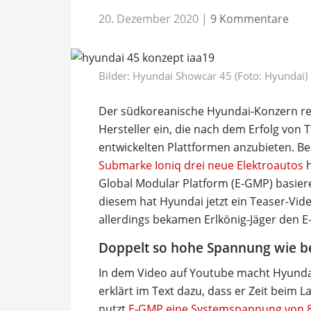
20. Dezember 2020
|
9 Kommentare
Bilder: Hyundai Showcar 45 (Foto: Hyundai)
Der südkoreanische Hyundai-Konzern reih
Hersteller ein, die nach dem Erfolg von T
entwickelten Plattformen anzubieten. Be
Submarke Ioniq drei neue Elektroautos
h
Global Modular Platform (E-GMP) basiere
diesem hat Hyundai jetzt ein Teaser-Vide
allerdings bekamen Erlkönig-Jäger den 
Doppelt so hohe Spannung wie be
In dem Video auf Youtube macht Hyundai
erklärt im Text dazu, dass er Zeit beim 
nutzt
E-GMP eine Systemspannung von 800