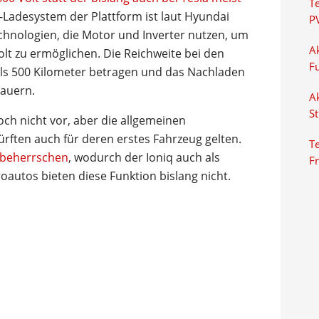
T
i-Ladesystem der Plattform ist laut Hyundai
P
echnologien, die Motor und Inverter nutzen, um
Ak
olt zu ermöglichen. Die Reichweite bei den
F
 als 500 Kilometer betragen und das Nachladen
dauern.
Ak
S
och nicht vor, aber die allgemeinen
rften auch für deren erstes Fahrzeug gelten.
Te
n beherrschen
, wodurch der Ioniq auch als
F
oautos bieten diese Funktion bislang nicht.