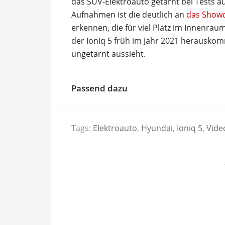
das SUV-Elektroauto getarnt bei Tests au
Aufnahmen ist die deutlich an
das Showc
erkennen, die für viel Platz im Innenra
der Ioniq 5 früh im Jahr 2021 herauskom
ungetarnt aussieht.
Passend dazu
Tags:
Elektroauto
,
Hyundai
,
Ioniq 5
,
Vide