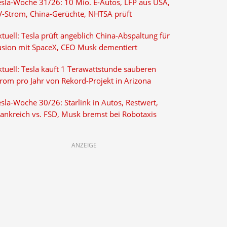
esla-Woche 31/26: 10 Mio. E-Autos, LFP aus USA,
V-Strom, China-Gerüchte, NHTSA prüft
tuell: Tesla prüft angeblich China-Abspaltung für
usion mit SpaceX, CEO Musk dementiert
tuell: Tesla kauft 1 Terawattstunde sauberen
trom pro Jahr von Rekord-Projekt in Arizona
sla-Woche 30/26: Starlink in Autos, Restwert,
rankreich vs. FSD, Musk bremst bei Robotaxis
ANZEIGE