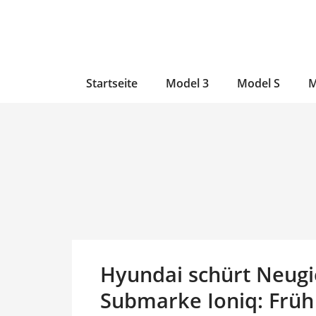
Zum
Skip
Zum
Inhalt
to
Inhalt
wechseln
main
wechseln
content
Startseite
Model 3
Model S
M
Hyundai schürt Neugie
Submarke Ioniq: Früh 