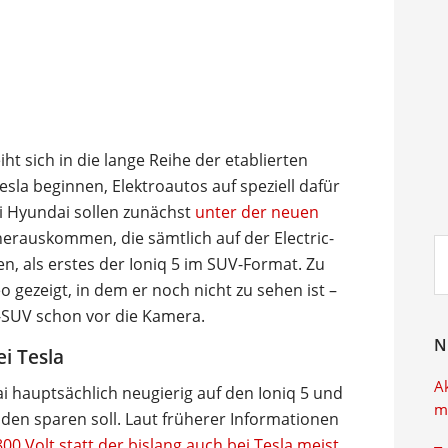
t sich in die lange Reihe der etablierten
esla beginnen, Elektroautos auf speziell dafür
i Hyundai sollen zunächst
unter der neuen
erauskommen, die sämtlich auf der Electric-
Su
n, als erstes der Ioniq 5 im SUV-Format. Zu
ei
o gezeigt, in dem er noch nicht zu sehen ist –
E-SUV schon vor die Kamera.
N
i Tesla
A
 hauptsächlich neugierig auf den Ioniq 5 und
m
Laden sparen soll. Laut früherer Informationen
 Volt statt der bislang auch bei Tesla meist