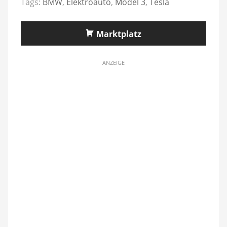
Tags:
BMW
,
Elektroauto
,
Model 3
,
Tesla
Marktplatz
ANZEIGE