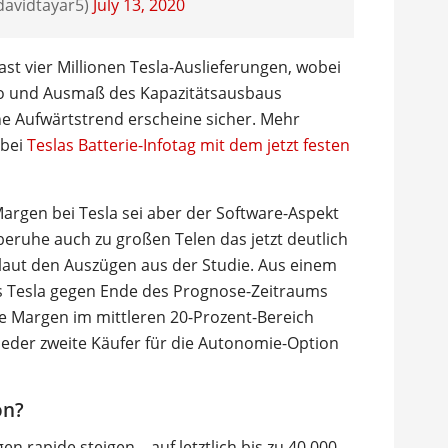
davidtayar5)
July 13, 2020
ast vier Millionen Tesla-Auslieferungen, wobei
mpo und Ausmaß des Kapazitätsausbaus
ne Aufwärtstrend erscheine sicher. Mehr
 bei
Teslas Batterie-Infotag mit dem jetzt festen
argen bei Tesla sei aber der Software-Aspekt
beruhe auch zu großen Telen das jetzt deutlich
r laut den Auszügen aus der Studie. Aus einem
s Tesla gegen Ende des Prognose-Zeitraums
ve Margen im mittleren 20-Prozent-Bereich
jeder zweite Käufer für die Autonomie-Option
on?
en rapide steigen – auf letztlich bis zu 40.000