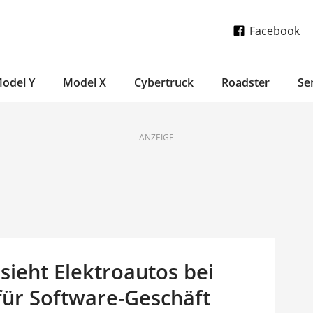
Facebook
odel Y
Model X
Cybertruck
Roadster
Se
ANZEIGE
sieht Elektroautos bei
s für Software-Geschäft