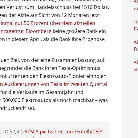
A
en Verlust zum Handelsschluss bei 1516 Dollar.
m
en der Aktie auf Sicht von 12 Monaten jetzt
T
inmal gut 50 Prozent über dem aktuellen
P
nanzagentur Bloomberg
keine größere Bank ein
on in diesem April, als die Bank ihre Prognose
Ak
F
neuen Ziel, von der eine Zusammenfassung auf
Ak
g begründet die Bank ihren Tesla-Optimismus
S
Konkurrenten den Elektroauto-Pionier einholen
 Auslieferungen von Tesla im zweiten Quartal
 für die Verkäufe im Gesamtjahr und
t 500.000 Elektroautos als noch machbar – was
ndruckend“ sei.
 TO $2,322
$TSLA
pic.twitter.com/Eoh3bJCEl8