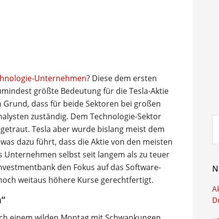
Technologie-Unternehmen
? Diese dem ersten
mindest größte Bedeutung für die Tesla-Aktie
n Grund, dass für beide Sektoren bei großen
nalysten zuständig. Dem Technologie-Sektor
Su
etraut. Tesla aber wurde bislang meist dem
ei
as dazu führt, dass die Aktie von den meisten
as Unternehmen selbst seit langem als zu teuer
-Investmentbank den Fokus auf das Software-
N
noch weitaus höhere Kurse gerechtfertigt.
Ak
n“
D
nach einem wilden Montag mit Schwankungen