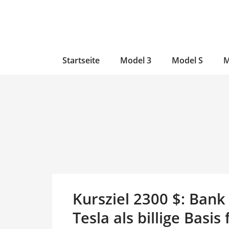
Zum
Skip
Zum
Inhalt
to
Inhalt
wechseln
main
wechseln
content
Startseite
Model 3
Model S
M
Kursziel 2300 $: Bank 
Tesla als billige Basi