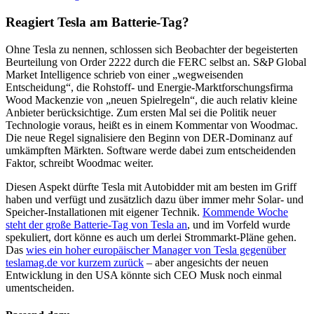
Reagiert Tesla am Batterie-Tag?
Ohne Tesla zu nennen, schlossen sich Beobachter der begeisterten
Beurteilung von Order 2222 durch die FERC selbst an. S&P Global
Market Intelligence schrieb von einer „wegweisenden
Entscheidung“, die Rohstoff- und Energie-Marktforschungsfirma
Wood Mackenzie von „neuen Spielregeln“, die auch relativ kleine
Anbieter berücksichtige. Zum ersten Mal sei die Politik neuer
Technologie voraus, heißt es in einem Kommentar von Woodmac.
Die neue Regel signalisiere den Beginn von DER-Dominanz auf
umkämpften Märkten. Software werde dabei zum entscheidenden
Faktor, schreibt Woodmac weiter.
Diesen Aspekt dürfte Tesla mit Autobidder mit am besten im Griff
haben und verfügt und zusätzlich dazu über immer mehr Solar- und
Speicher-Installationen mit eigener Technik.
Kommende Woche
steht der große Batterie-Tag von Tesla an
, und im Vorfeld wurde
spekuliert, dort könne es auch um derlei Strommarkt-Pläne gehen.
Das
wies ein hoher europäischer Manager von Tesla gegenüber
teslamag.de vor kurzem zurück
– aber angesichts der neuen
Entwicklung in den USA könnte sich CEO Musk noch einmal
umentscheiden.