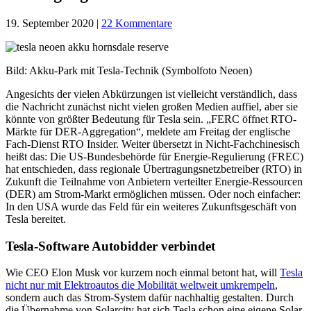
19. September 2020
|
22 Kommentare
Bild: Akku-Park mit Tesla-Technik (Symbolfoto Neoen)
Angesichts der vielen Abkürzungen ist vielleicht verständlich, dass
die Nachricht zunächst nicht vielen großen Medien auffiel, aber sie
könnte von größter Bedeutung für Tesla sein. „FERC öffnet RTO-
Märkte für DER-Aggregation“, meldete am Freitag der englische
Fach-Dienst RTO Insider. Weiter übersetzt in Nicht-Fachchinesisch
heißt das: Die US-Bundesbehörde für Energie-Regulierung (FREC)
hat entschieden, dass regionale Übertragungsnetzbetreiber (RTO) in
Zukunft die Teilnahme von Anbietern verteilter Energie-Ressourcen
(DER) am Strom-Markt ermöglichen müssen. Oder noch einfacher:
In den USA wurde das Feld für ein weiteres Zukunftsgeschäft von
Tesla bereitet.
Tesla-Software Autobidder verbindet
Wie CEO Elon Musk vor kurzem noch einmal betont hat, will
Tesla
nicht nur mit Elektroautos die Mobilität weltweit umkrempeln
,
sondern auch das Strom-System dafür nachhaltig gestalten. Durch
die Übernahme von Solarcity hat sich Tesla schon eine eigene Solar-