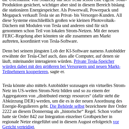
Produktion gesichert, wichtiger aber sind in diesem Bereich bislang
die stationären Energiespeicher. Als Powerwall, Powerpack und
Megapack verkauft Tesla sie an Privat- bis Versorger-Kunden. All
diese Systeme einschließlich großen wie kleinen Photovoltaik-
Dächern mit Modulen von Tesla und anderen sind für sich
genommen schon Teil von lokalen Strom-Netzen. Mit der neuen
FERC-Regelung aber könnten sie alle zusammen am Markt
auftreten, koordiniert von Tesla-Software.
Denn bei seinem jüngsten Lob der KI-Software namens Autobidder
erwähnte der Tesla-Chef auch, dass alle Computer, auf denen sie
läuft, miteinander interagieren würden.
Private Tesla-Speicher
würden dabei mit den größeren bei Versorgern und neuen Markt-
Teilnehmern kooperieren
, sagte er.
Tesla könnte also mittels Autobidder sozusagen ein virtuelles Strom-
Netz im US-weiten Strom-Netz bilden und so zu einem der
Aggregatoren von „distributed energy resources“ (dafür steht die
Abkürzung DER) werden, um die es in der neuen Anordnung des
Energie-Regulierers geht.
Die Behörde selbst
bezeichnete ihre Order
2222 an diesem Donnerstag als „historische“ Regel. Schon vorher
hatte sie Order 842 zur Integration einzelner Großspeicher in
regionale Netze eingeführt und in diesem August erfolgreich
vor
Gericht verteidigt
.