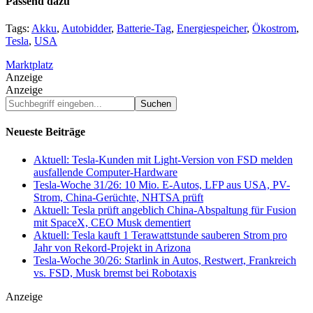
Passend dazu
Tags:
Akku
,
Autobidder
,
Batterie-Tag
,
Energiespeicher
,
Ökostrom
,
Tesla
,
USA
Marktplatz
Anzeige
Anzeige
Suchbegriff
eingeben...
Neueste Beiträge
Aktuell: Tesla-Kunden mit Light-Version von FSD melden
ausfallende Computer-Hardware
Tesla-Woche 31/26: 10 Mio. E-Autos, LFP aus USA, PV-
Strom, China-Gerüchte, NHTSA prüft
Aktuell: Tesla prüft angeblich China-Abspaltung für Fusion
mit SpaceX, CEO Musk dementiert
Aktuell: Tesla kauft 1 Terawattstunde sauberen Strom pro
Jahr von Rekord-Projekt in Arizona
Tesla-Woche 30/26: Starlink in Autos, Restwert, Frankreich
vs. FSD, Musk bremst bei Robotaxis
Anzeige