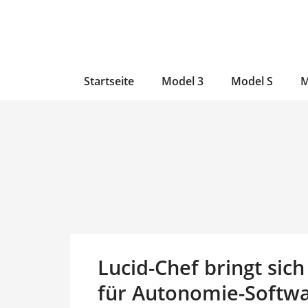
Zum
Skip
Zum
Inhalt
to
Inhalt
wechseln
main
wechseln
content
Startseite
Model 3
Model S
M
Lucid-Chef bringt sic
für Autonomie-Softwar