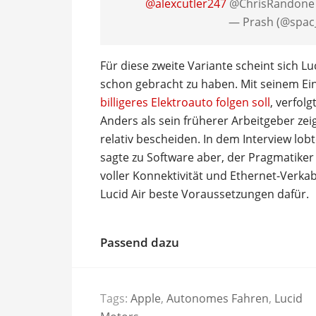
@alexcutler247
@ChrisRandon
— Prash (@spac
Für diese zweite Variante scheint sich L
schon gebracht zu haben. Mit seinem Ei
billigeres Elektroauto folgen soll
, verfolg
Anders als sein früherer Arbeitgeber zei
relativ bescheiden. In dem Interview lob
sagte zu Software aber, der Pragmatiker 
voller Konnektivität und Ethernet-Verka
Lucid Air beste Voraussetzungen dafür.
Passend dazu
Tags:
Apple
,
Autonomes Fahren
,
Lucid