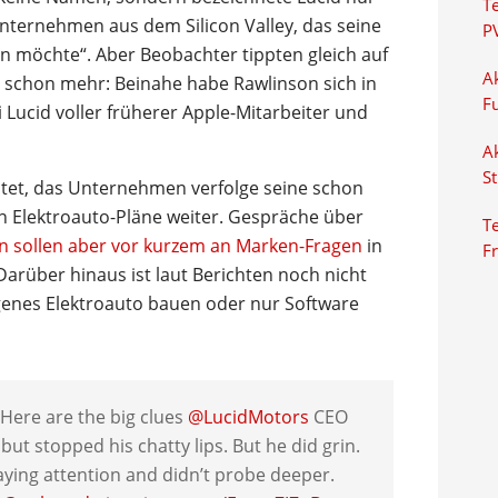
T
Unternehmen aus dem Silicon Valley, das seine
P
 möchte“. Aber Beobachter tippten gleich auf
Ak
t schon mehr: Beinahe habe Rawlinson sich in
F
 Lucid voller früherer Apple-Mitarbeiter und
Ak
S
htet, das Unternehmen verfolge seine schon
 Elektroauto-Pläne weiter. Gespräche über
Te
n sollen aber vor kurzem an Marken-Fragen
in
F
Darüber hinaus ist laut Berichten noch nicht
igenes Elektroauto bauen oder nur Software
ere are the big clues
@LucidMotors
CEO
ut stopped his chatty lips. But he did grin.
ying attention and didn’t probe deeper.