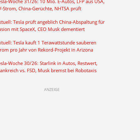
esla-Woche 31/26: 10 Mio. E-Autos, LFP aus USA,
V-Strom, China-Gerüchte, NHTSA prüft
tuell: Tesla prüft angeblich China-Abspaltung für
usion mit SpaceX, CEO Musk dementiert
tuell: Tesla kauft 1 Terawattstunde sauberen
trom pro Jahr von Rekord-Projekt in Arizona
sla-Woche 30/26: Starlink in Autos, Restwert,
rankreich vs. FSD, Musk bremst bei Robotaxis
ANZEIGE