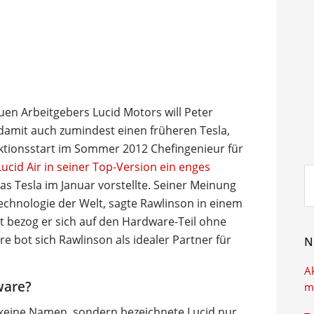
uen Arbeitgebers Lucid Motors will Peter
 damit auch zumindest einen früheren Tesla,
ktionsstart im Sommer 2012 Chefingenieur für
Lucid Air in seiner Top-Version ein enges
Su
das Tesla im Januar vorstellte. Seiner Meinung
ei
echnologie der Welt, sagte Rawlinson in einem
t bezog er sich auf den Hardware-Teil ohne
e bot sich Rawlinson als idealer Partner für
N
A
ware?
m
keine Namen, sondern bezeichnete Lucid nur