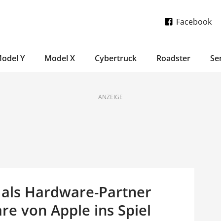
Facebook
odel Y
Model X
Cybertruck
Roadster
Se
ANZEIGE
h als Hardware-Partner
e von Apple ins Spiel