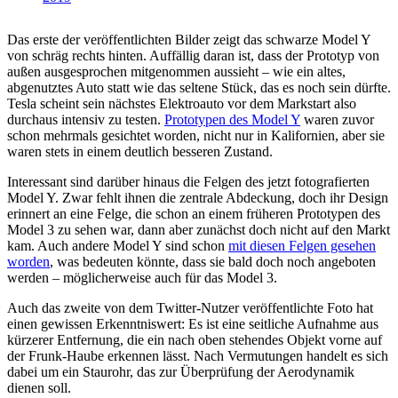
Das erste der veröffentlichten Bilder zeigt das schwarze Model Y
von schräg rechts hinten. Auffällig daran ist, dass der Prototyp von
außen ausgesprochen mitgenommen aussieht – wie ein altes,
abgenutztes Auto statt wie das seltene Stück, das es noch sein dürfte.
Tesla scheint sein nächstes Elektroauto vor dem Markstart also
durchaus intensiv zu testen.
Prototypen des Model Y
waren zuvor
schon mehrmals gesichtet worden, nicht nur in Kalifornien, aber sie
waren stets in einem deutlich besseren Zustand.
Interessant sind darüber hinaus die Felgen des jetzt fotografierten
Model Y. Zwar fehlt ihnen die zentrale Abdeckung, doch ihr Design
erinnert an eine Felge, die schon an einem früheren Prototypen des
Model 3 zu sehen war, dann aber zunächst doch nicht auf den Markt
kam. Auch andere Model Y sind schon
mit diesen Felgen gesehen
worden
, was bedeuten könnte, dass sie bald doch noch angeboten
werden – möglicherweise auch für das Model 3.
Auch das zweite von dem Twitter-Nutzer veröffentlichte Foto hat
einen gewissen Erkenntniswert: Es ist eine seitliche Aufnahme aus
kürzerer Entfernung, die ein nach oben stehendes Objekt vorne auf
der Frunk-Haube erkennen lässt. Nach Vermutungen handelt es sich
dabei um ein Staurohr, das zur Überprüfung der Aerodynamik
dienen soll.