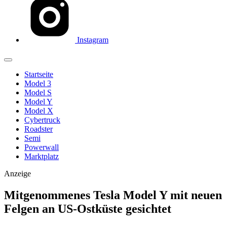
Instagram
Startseite
Model 3
Model S
Model Y
Model X
Cybertruck
Roadster
Semi
Powerwall
Marktplatz
Anzeige
Mitgenommenes Tesla Model Y mit neuen
Felgen an US-Ostküste gesichtet