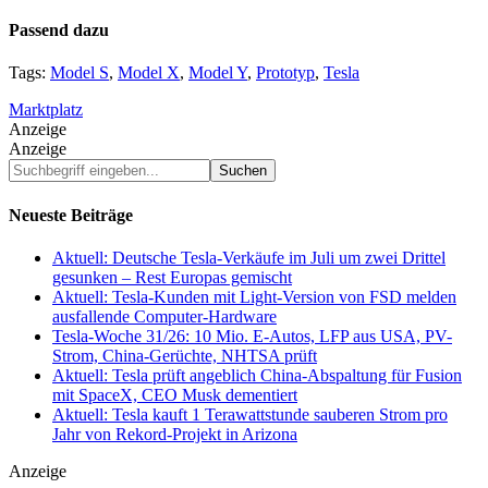
Passend dazu
Tags:
Model S
,
Model X
,
Model Y
,
Prototyp
,
Tesla
Marktplatz
Anzeige
Anzeige
Suchbegriff
eingeben...
Neueste Beiträge
Aktuell: Deutsche Tesla-Verkäufe im Juli um zwei Drittel
gesunken – Rest Europas gemischt
Aktuell: Tesla-Kunden mit Light-Version von FSD melden
ausfallende Computer-Hardware
Tesla-Woche 31/26: 10 Mio. E-Autos, LFP aus USA, PV-
Strom, China-Gerüchte, NHTSA prüft
Aktuell: Tesla prüft angeblich China-Abspaltung für Fusion
mit SpaceX, CEO Musk dementiert
Aktuell: Tesla kauft 1 Terawattstunde sauberen Strom pro
Jahr von Rekord-Projekt in Arizona
Anzeige