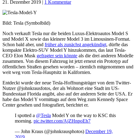
21. Dezember 2019
|
1 Kommentar
Bild: Tesla (Symbolbild)
Noch verkauft Tesla nur die beiden Luxus-Elektroautos Model S
und Model X sowie das kleinere Model 3 im Limousinen-Format.
Schon bald aber, und
früher als zunächst angekündigt
, dürfte das
kompakte Elektro-SUV Model Y hinzukommen, das laut Tesla-
CEO Elon Musk
gefragter sein könnte
als die drei anderen Modelle
zusammen. Von diesem Fahrzeug ist jetzt erneut ein Prototyp auf
öffentlichen Straßen gesehen worden – ziemlich mitgenommen und
weit weg vom Tesla-Hauptsitz in Kalifornien.
Entdeckt wurde der neue Tesla-Hoffnungsträger von dem Twitter-
Nutzer @johnkrausfotos, der als Wohnort eine Stadt im US-
Bundesstaat Florida angibt, also auf der anderen Seite der USA. Er
habe das Model Y vormittags auf dem Weg zum Kennedy Space
Center gesehen und fotografiert, berichtet er.
I spotted a
@Tesla
Model Y on the way to KSC this
morning.
pic.twitter.com/AjZHnpoEh7
— John Kraus (@johnkrausphotos)
December 19,
2019