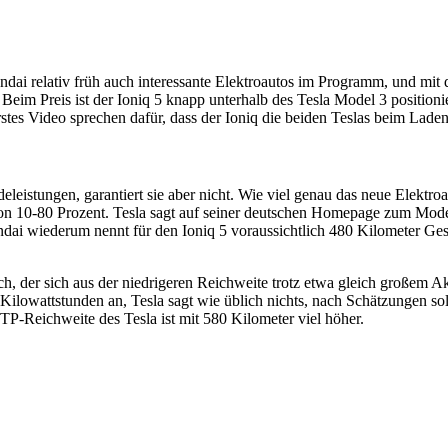
dai relativ früh auch interessante Elektroautos im Programm, und mi
. Beim Preis ist der Ioniq 5 knapp unterhalb des Tesla Model 3 positio
stes Video sprechen dafür, dass der Ioniq die beiden Teslas beim Laden
leistungen, garantiert sie aber nicht. Wie viel genau das neue Elektroa
n 10-80 Prozent. Tesla sagt auf seiner deutschen Homepage zum Model 
ai wiederum nennt für den Ioniq 5 voraussichtlich 480 Kilometer Gesa
, der sich aus der niedrigeren Reichweite trotz etwa gleich großem Ak
6 Kilowattstunden an, Tesla sagt wie üblich nichts, nach Schätzungen 
P-Reichweite des Tesla ist mit 580 Kilometer viel höher.