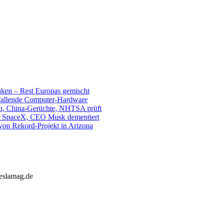
unken – Rest Europas gemischt
sfallende Computer-Hardware
m, China-Gerüchte, NHTSA prüft
mit SpaceX, CEO Musk dementiert
 von Rekord-Projekt in Arizona
teslamag.de