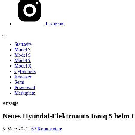
Instagram
Startseite
Model 3
Model S
Model Y
Model X
Cybertruck
Roadster
Semi
Powerwall
Marktplatz
Anzeige
Neues Hyundai-Elektroauto Ioniq 5 beim La
5. März 2021
|
67 Kommentare