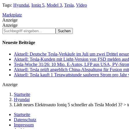
Tags:
Hyundai
,
Ioniq 5
,
Model 3
,
Tesla
,
Video
Marktplatz
Anzeige
Anzeige
Suchbegriff
eingeben...
Neueste Beiträge
Aktuell: Deutsche Tesla-Verkäufe im Juli um zwei Drittel ges
Aktuell: Tesla-Kunden mit Light-Version von FSD melden au
Tesla-Woche 31/26: 10 Mio. E-Autos, LFP aus USA, PV-Stro
Aktuell: Tesla prüft angeblich China-Abspaltung für Fusion 
Aktuell: Tesla kauft 1 Terawattstunde sauberen Strom pro Jahr
Anzeige
Startseite
Hyundai
Lädt neues Elektroauto Ioniq 5 schneller als Tesla Model 3? > 
Startseite
Datenschutz
Impressum