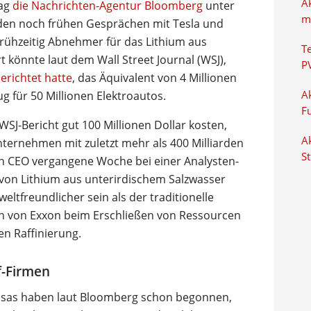
A
tag
die Nachrichten-Agentur Bloomberg
unter
m
 den noch frühen Gesprächen mit Tesla und
ühzeitig Abnehmer für das Lithium aus
T
könnte laut dem Wall Street Journal (WSJ),
P
erichtet hatte
, das Äquivalent von 4 Millionen
 für 50 Millionen Elektroautos.
Ak
F
WSJ-Bericht gut 100 Millionen Dollar kosten,
Ak
 Unternehmen mit zuletzt mehr als 400 Milliarden
S
in CEO vergangene Woche bei einer Analysten-
n von Lithium aus unterirdischem Salzwasser
eltfreundlicher sein als der traditionelle
en von Exxon beim Erschließen von Ressourcen
n Raffinierung.
f-Firmen
nsas haben laut Bloomberg schon begonnen,