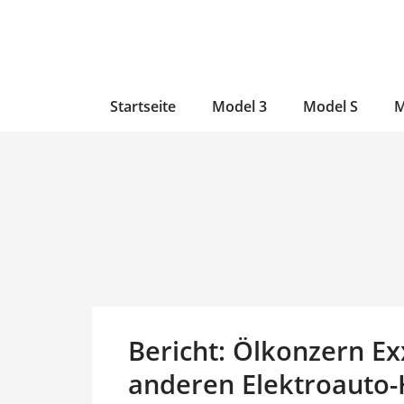
Zum
Skip
Zum
Inhalt
to
Inhalt
wechseln
main
wechseln
content
Startseite
Model 3
Model S
M
Bericht: Ölkonzern Ex
anderen Elektroauto-