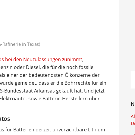
-Rafinerie in Texas)
utos bei den Neuzulassungen zunimmt
,
nzin oder Diesel, die für die noch fossile
Su
 als einer der bedeutendsten Ölkonzerne der
ei
i wurde gemeldet, dass er die Bohrrechte für ein
 US-Bundesstaat Arkansas gekauft hat. Und jetzt
Elektroauto- sowie Batterie-Herstellern über
N
Ak
utos
D
s für Batterien derzeit unverzichtbare Lithium