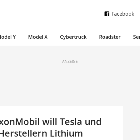
Facebook
odel Y
Model X
Cybertruck
Roadster
Se
ANZEIGE
xonMobil will Tesla und
Herstellern Lithium