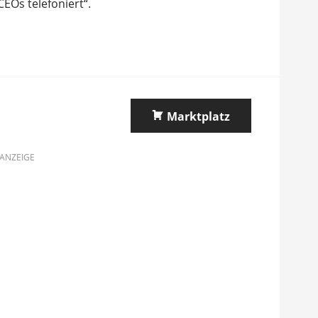
CEOs telefoniert“.
Marktplatz
ANZEIGE