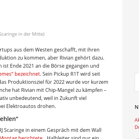
caringe in der Mitte)
artups aus dem Westen geschafft, mit ihren
duktion zu kommen, aber Rivian gehört dazu.
n ist Ende 2021 an die Börse gegangen und
Memes“ bezeichnet
. Sein Pickup R1T wird seit
Su
das Produktionsziel für 2022 wurde vor kurzem
ei
nche hat Rivian mit Chip-Mangel zu kämpfen –
ativ unbedeutend, weil in Zukunft viel
ei Elektroautos drohen.
N
fehlen“
Ak
D
RJ Scaringe in einem Gespräch mit dem Wall
Montag berichtete
. „Halbleiter sind nur ein