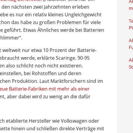
A
n den nächsten zwei Jahrzehnten erleben
m
gebe es nur ein relativ kleines Ungleichgewicht
T
chon das habe zu großen Problemen für viele
P
e geführt. Etwas Ähnliches werde bei Batterien
chlimmer“.
Ak
F
 weltweit nur etwa 10 Prozent der Batterie-
gebraucht werde, erklärte Scaringe. 90-95
Ak
n also schlicht noch nicht existieren.
S
einstellen, bei Rohstoffen und deren
ichen Produktion. Laut Marktforschern sind im
ue Batterie-Fabriken mit mehr als einer
nt, aber dabei wird zu wenig an die dafür
ch etablierte Hersteller wie Volkswagen oder
kette hinein und schließen direkte Verträge mit