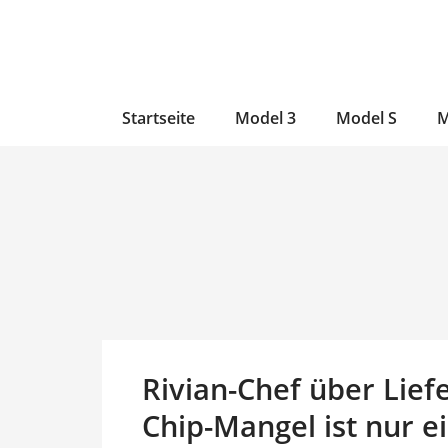
Zum
Skip
Zum
Inhalt
to
Inhalt
wechseln
main
wechseln
content
Startseite
Model 3
Model S
M
Rivian-Chef über Lief
Chip-Mangel ist nur e