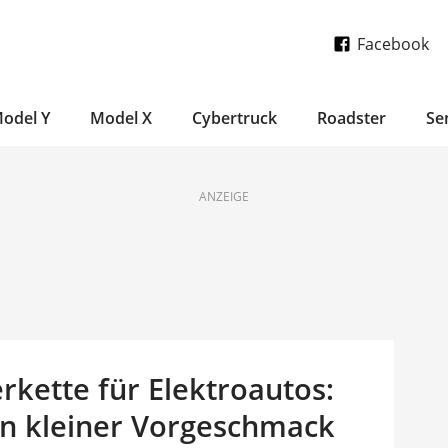
Facebook
odel Y
Model X
Cybertruck
Roadster
Se
ANZEIGE
erkette für Elektroautos:
in kleiner Vorgeschmack