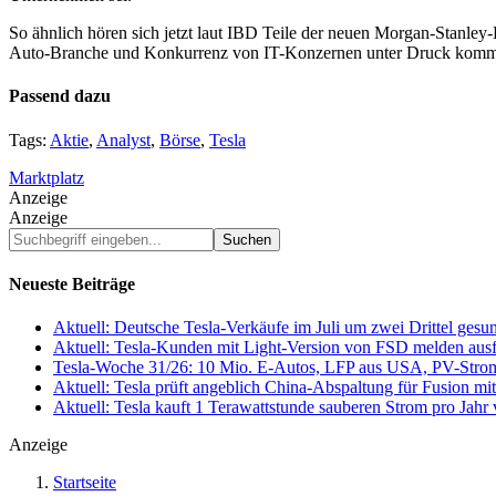
So ähnlich hören sich jetzt laut IBD Teile der neuen Morgan-Stanle
Auto-Branche und Konkurrenz von IT-Konzernen unter Druck komme. Do
Passend dazu
Tags:
Aktie
,
Analyst
,
Börse
,
Tesla
Marktplatz
Anzeige
Anzeige
Suchbegriff
eingeben...
Neueste Beiträge
Aktuell: Deutsche Tesla-Verkäufe im Juli um zwei Drittel ges
Aktuell: Tesla-Kunden mit Light-Version von FSD melden au
Tesla-Woche 31/26: 10 Mio. E-Autos, LFP aus USA, PV-Stro
Aktuell: Tesla prüft angeblich China-Abspaltung für Fusion 
Aktuell: Tesla kauft 1 Terawattstunde sauberen Strom pro Jahr
Anzeige
Startseite