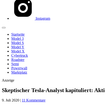
Instagram
Startseite
Model 3
Model S
Model Y
Model X
Cybertruck
Roadster
Semi
Powerwall
Marktplatz
Anzeige
Skeptischer Tesla-Analyst kapituliert: Akti
9. Juli 2020
|
11 Kommentare