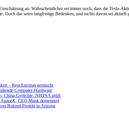
y-Einschätzung an: Wahrscheinlicher sei immer noch, dass die Tesla-
ch das seien langfristige Bedenken, und nichts davon sei aktuell gre
unken – Rest Europas gemischt
sfallende Computer-Hardware
m, China-Gerüchte, NHTSA prüft
mit SpaceX, CEO Musk dementiert
 von Rekord-Projekt in Arizona