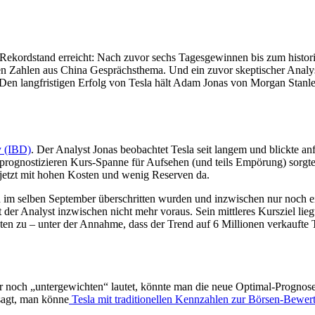
ekordstand erreicht: Nach zuvor sechs Tagesgewinnen bis zum histori
en Zahlen aus China Gesprächsthema. Und ein zuvor skeptischer Analyst
en langfristigen Erfolg von Tesla hält Adam Jonas von Morgan Stanley
y (IBD)
. Der Analyst Jonas beobachtet Tesla seit langem und blickte a
er prognostizieren Kurs-Spanne für Aufsehen (und teils Empörung) sorgt
jetzt mit hohen Kosten und wenig Reserven da.
on im selben September überschritten wurden und inzwischen nur noch e
 der Analyst inzwischen nicht mehr voraus. Sein mittleres Kursziel liegt
n zu – unter der Annahme, dass der Trend auf 6 Millionen verkaufte Te
noch „untergewichten“ lautet, könnte man die neue Optimal-Prognose v
sagt, man könne
Tesla mit traditionellen Kennzahlen zur Börsen-Bewer