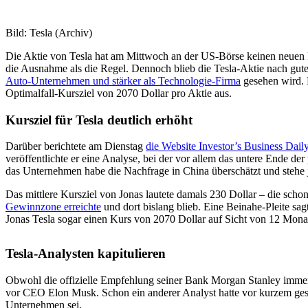
Bild: Tesla (Archiv)
Die Aktie von Tesla hat am Mittwoch an der US-Börse keinen neuen R
die Ausnahme als die Regel. Dennoch blieb die Tesla-Aktie nach gut
Auto-Unternehmen und stärker als Technologie-Firma
gesehen wird. D
Optimalfall-Kursziel von 2070 Dollar pro Aktie aus.
Kursziel für Tesla deutlich erhöht
Darüber berichtete am Dienstag
die Website Investor’s Business Dail
veröffentlichte er eine Analyse, bei der vor allem das untere Ende d
das Unternehmen habe die Nachfrage in China überschätzt und stehe 
Das mittlere Kursziel von Jonas lautete damals 230 Dollar – die sch
Gewinnzone erreichte
und dort bislang blieb. Eine Beinahe-Pleite sagt
Jonas Tesla sogar einen Kurs von 2070 Dollar auf Sicht von 12 Monate
Tesla-Analysten kapitulieren
Obwohl die offizielle Empfehlung seiner Bank Morgan Stanley immer 
vor CEO Elon Musk. Schon ein anderer Analyst hatte vor kurzem ge
Unternehmen sei.