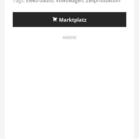
Tags:
Elektroauto
,
Volkswagen
,
Zellproduktion
Marktplatz
ANZEIGE