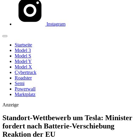
Instagram
Startseite
Model 3
Model S
Model Y
Model X
Cybertruck
Roadster
Semi
Powerwall
Marktplatz
Anzeige
Standort-Wettbewerb um Tesla: Minister
fordert nach Batterie-Verschiebung
Reaktion der EU