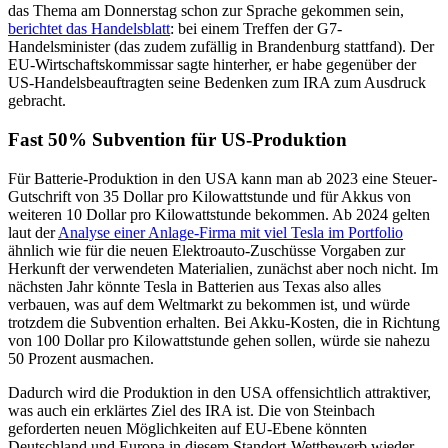
das Thema am Donnerstag schon zur Sprache gekommen sein,
berichtet das Handelsblatt
: bei einem Treffen der G7-
Handelsminister (das zudem zufällig in Brandenburg stattfand). Der
EU-Wirtschaftskommissar sagte hinterher, er habe gegenüber der
US-Handelsbeauftragten seine Bedenken zum IRA zum Ausdruck
gebracht.
Fast 50% Subvention für US-Produktion
Für Batterie-Produktion in den USA kann man ab 2023 eine Steuer-
Gutschrift von 35 Dollar pro Kilowattstunde und für Akkus von
weiteren 10 Dollar pro Kilowattstunde bekommen. Ab 2024 gelten
laut der
Analyse einer Anlage-Firma mit viel Tesla im Portfolio
ähnlich wie für die neuen Elektroauto-Zuschüsse Vorgaben zur
Herkunft der verwendeten Materialien, zunächst aber noch nicht. Im
nächsten Jahr könnte Tesla in Batterien aus Texas also alles
verbauen, was auf dem Weltmarkt zu bekommen ist, und würde
trotzdem die Subvention erhalten. Bei Akku-Kosten, die in Richtung
von 100 Dollar pro Kilowattstunde gehen sollen, würde sie nahezu
50 Prozent ausmachen.
Dadurch wird die Produktion in den USA offensichtlich attraktiver,
was auch ein erklärtes Ziel des IRA ist. Die von Steinbach
geforderten neuen Möglichkeiten auf EU-Ebene könnten
Deutschland und Europa in diesem Standort-Wettbewerb wieder