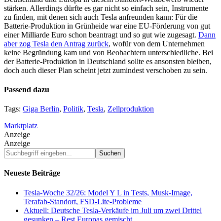
stärken. Allerdings dürfte es gar nicht so einfach sein, Instrumente
zu finden, mit denen sich auch Tesla anfreunden kann: Für die
Batterie-Produktion in Grünheide war eine EU-Förderung von gut
einer Milliarde Euro schon beantragt und so gut wie zugesagt.
Dann
aber zog Tesla den Antrag zurück
, wofür von dem Unternehmen
keine Begründung kam und von Beobachtern unterschiedliche. Bei
der Batterie-Produktion in Deutschland sollte es ansonsten bleiben,
doch auch dieser Plan scheint jetzt zumindest verschoben zu sein.
Passend dazu
Tags:
Giga Berlin
,
Politik
,
Tesla
,
Zellproduktion
Marktplatz
Anzeige
Anzeige
Suchbegriff
eingeben...
Neueste Beiträge
Tesla-Woche 32/26: Model Y L in Tests, Musk-Image,
Terafab-Standort, FSD-Lite-Probleme
Aktuell: Deutsche Tesla-Verkäufe im Juli um zwei Drittel
gesunken – Rest Europas gemischt