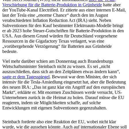
Verschiebung für die Batterie-Produktion in Grünheide
hatte aber
der YouTube-Kanal Electrified. Er zitierte aus einer internen E-Mail,
laut der Tesla eine „enorme Chance“ durch den im August
verabschiedeten Inflation Reduction Act (IRA) sieht. Neben
Subventionen für den Kauf bestimmter Elektroauto-Modelle bringt
er ab 2023 hohe Steuer-Gutschriften für Batterie-Produktion in den
USA. Aus diesem Grund würden für Deutschland vorgesehene
Ressourcen in die Gigafactory Texas verlagert, was eine
„vorübergehende Verzögerung“ für Batterien aus Grünheide
bedeute.
Viel mehr darüber schien am Donnerstag auch Brandenburgs
Wirtschaftsminister Steinbach nicht zu wissen. Es sei „nicht
auszuschließen, dass sich an den Zeitplänen etwas ändern kann“,
sagte er dem Tagesspiegel
. Bewusst war dem Minister, der sich
intensiv für die Tesla-Ansiedlung eingesetzt hat, aber die Bedeutung
des neuen IRA: „Das ist ganz klar ein Angriff auf den europäischen
Markt“, erklärte er. Mit enormen Zuschüssen werde versucht, US-
Unternehmen zurück in die Heimat zu holen. Darauf müsse die EU
reagieren, indem sie Möglichkeiten schaffe, auf solche
Entwicklungen mit eigenen Subventionen gegenzuhalten.
Steinbach forderte also eine Reaktion der EU, wobei nicht klar
wurde, wie die aussehen könnte. Auch auf internationaler Ebene soll