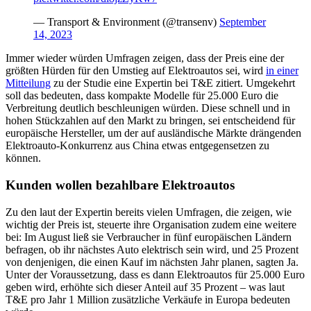
— Transport & Environment (@transenv)
September
14, 2023
Immer wieder würden Umfragen zeigen, dass der Preis eine der
größten Hürden für den Umstieg auf Elektroautos sei, wird
in einer
Mitteilung
zu der Studie eine Expertin bei T&E zitiert. Umgekehrt
soll das bedeuten, dass kompakte Modelle für 25.000 Euro die
Verbreitung deutlich beschleunigen würden. Diese schnell und in
hohen Stückzahlen auf den Markt zu bringen, sei entscheidend für
europäische Hersteller, um der auf ausländische Märkte drängenden
Elektroauto-Konkurrenz aus China etwas entgegensetzen zu
können.
Kunden wollen bezahlbare Elektroautos
Zu den laut der Expertin bereits vielen Umfragen, die zeigen, wie
wichtig der Preis ist, steuerte ihre Organisation zudem eine weitere
bei: Im August ließ sie Verbraucher in fünf europäischen Ländern
befragen, ob ihr nächstes Auto elektrisch sein wird, und 25 Prozent
von denjenigen, die einen Kauf im nächsten Jahr planen, sagten Ja.
Unter der Voraussetzung, dass es dann Elektroautos für 25.000 Euro
geben wird, erhöhte sich dieser Anteil auf 35 Prozent – was laut
T&E pro Jahr 1 Million zusätzliche Verkäufe in Europa bedeuten