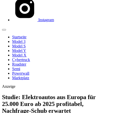
Instagram
Startseite
Model 3
Model S
Model Y
Model X
Cybertruck
Roadster
Semi
Powerwall
Marktplatz
Anzeige
Studie: Elektroautos aus Europa für
25.000 Euro ab 2025 profitabel,
Nachfrage-Schub erwartet