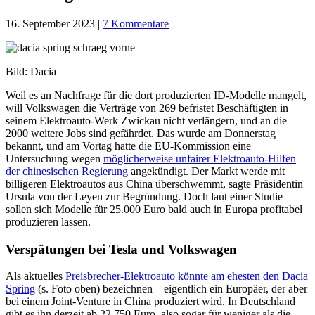
16. September 2023
|
7 Kommentare
Bild: Dacia
Weil es an Nachfrage für die dort produzierten ID-Modelle mangelt,
will Volkswagen die Verträge von 269 befristet Beschäftigten in
seinem Elektroauto-Werk Zwickau nicht verlängern, und an die
2000 weitere Jobs sind gefährdet. Das wurde am Donnerstag
bekannt, und am Vortag hatte die EU-Kommission eine
Untersuchung wegen
möglicherweise unfairer Elektroauto-Hilfen
der chinesischen Regierung
angekündigt. Der Markt werde mit
billigeren Elektroautos aus China überschwemmt, sagte Präsidentin
Ursula von der Leyen zur Begründung. Doch laut einer Studie
sollen sich Modelle für 25.000 Euro bald auch in Europa profitabel
produzieren lassen.
Verspätungen bei Tesla und Volkswagen
Als aktuelles
Preisbrecher-Elektroauto könnte am ehesten den Dacia
Spring
(s. Foto oben) bezeichnen – eigentlich ein Europäer, der aber
bei einem Joint-Venture in China produziert wird. In Deutschland
gibt es ihn derzeit ab 22.750 Euro, also sogar für weniger als die