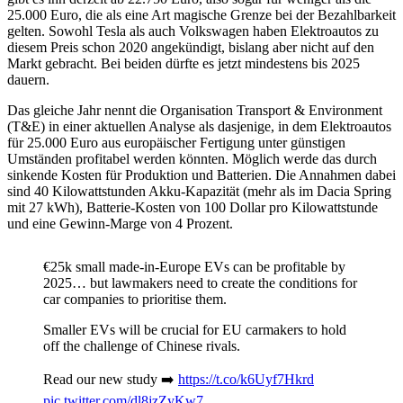
25.000 Euro, die als eine Art magische Grenze bei der Bezahlbarkeit
gelten. Sowohl Tesla als auch Volkswagen haben Elektroautos zu
diesem Preis schon 2020 angekündigt, bislang aber nicht auf den
Markt gebracht. Bei beiden dürfte es jetzt mindestens bis 2025
dauern.
Das gleiche Jahr nennt die Organisation Transport & Environment
(T&E) in einer aktuellen Analyse als dasjenige, in dem Elektroautos
für 25.000 Euro aus europäischer Fertigung unter günstigen
Umständen profitabel werden könnten. Möglich werde das durch
sinkende Kosten für Produktion und Batterien. Die Annahmen dabei
sind 40 Kilowattstunden Akku-Kapazität (mehr als im Dacia Spring
mit 27 kWh), Batterie-Kosten von 100 Dollar pro Kilowattstunde
und eine Gewinn-Marge von 4 Prozent.
€25k small made-in-Europe EVs can be profitable by
2025… but lawmakers need to create the conditions for
car companies to prioritise them.
Smaller EVs will be crucial for EU carmakers to hold
off the challenge of Chinese rivals.
Read our new study ➡️
https://t.co/k6Uyf7Hkrd
pic.twitter.com/dl8jzZyKw7