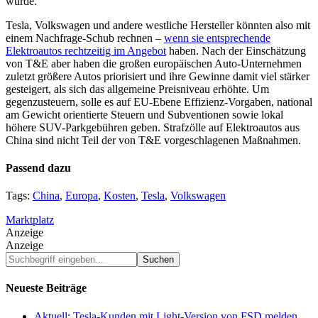
würde.
Tesla, Volkswagen und andere westliche Hersteller könnten also mit
einem Nachfrage-Schub rechnen –
wenn sie entsprechende
Elektroautos rechtzeitig im Angebot
haben. Nach der Einschätzung
von T&E aber haben die großen europäischen Auto-Unternehmen
zuletzt größere Autos priorisiert und ihre Gewinne damit viel stärker
gesteigert, als sich das allgemeine Preisniveau erhöhte. Um
gegenzusteuern, solle es auf EU-Ebene Effizienz-Vorgaben, national
am Gewicht orientierte Steuern und Subventionen sowie lokal
höhere SUV-Parkgebühren geben. Strafzölle auf Elektroautos aus
China sind nicht Teil der von T&E vorgeschlagenen Maßnahmen.
Passend dazu
Tags:
China
,
Europa
,
Kosten
,
Tesla
,
Volkswagen
Marktplatz
Anzeige
Anzeige
Suchbegriff
eingeben...
Neueste Beiträge
Aktuell: Tesla-Kunden mit Light-Version von FSD melden