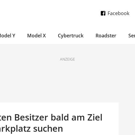
Facebook
odel Y
Model X
Cybertruck
Roadster
Se
ANZEIGE
en Besitzer bald am Ziel
rkplatz suchen