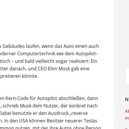
 Gebäudes laufen, wenn das Auto einen auch
moderner Computertechnik wie dem Autopilot-
isch – und bald vielleicht sogar realisiert: Ein
witter danach, und CEO Elon Musk gab eine
Su
rpretieren könnte.
ei
n Kern-Code für Autopilot abschließen, dann
N
, schrieb Musk dem Nutzer, der konkret nach
A
 Dabei benutzte er den Ausdruck „reverse
m
 In den USA können Besitzer neuerer Teslas
Summon nutzen, mit der ihre Autos ohne Person