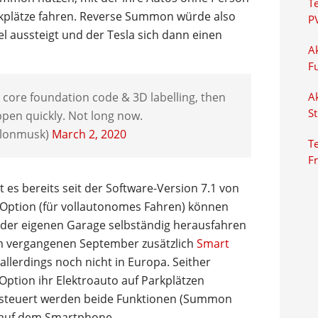
T
rkplätze fahren. Reverse Summon würde also
P
el aussteigt und der Tesla sich dann einen
Ak
F
 core foundation code & 3D labelling, then
Ak
S
appen quickly. Not long now.
elonmusk)
March 2, 2020
Te
F
t es bereits seit der Software-Version 7.1 von
Option (für vollautonomes Fahren) können
 der eigenen Garage selbständig herausfahren
 im vergangenen September zusätzlich
Smart
 allerdings noch nicht in Europa. Seither
ption ihr Elektroauto auf Parkplätzen
Gesteuert werden beide Funktionen (Summon
 auf dem Smartphone.