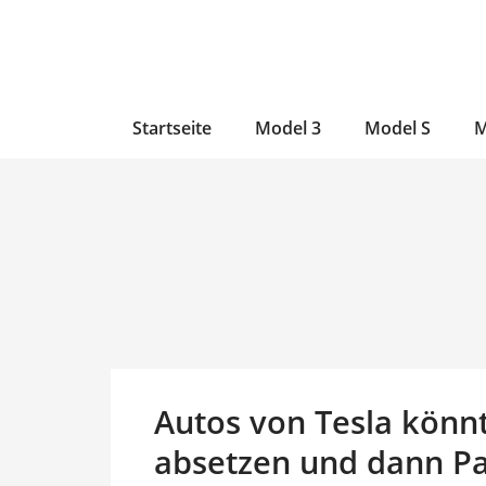
Zum
Skip
Zum
Inhalt
to
Inhalt
wechseln
main
wechseln
content
Startseite
Model 3
Model S
M
Autos von Tesla könnt
absetzen und dann Pa