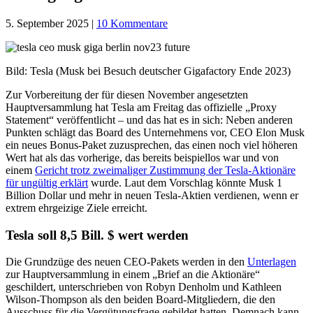
5. September 2025
|
10 Kommentare
Bild: Tesla (Musk bei Besuch deutscher Gigafactory Ende 2023)
Zur Vorbereitung der für diesen November angesetzten
Hauptversammlung hat Tesla am Freitag das offizielle „Proxy
Statement“ veröffentlicht – und das hat es in sich: Neben anderen
Punkten schlägt das Board des Unternehmens vor, CEO Elon Musk
ein neues Bonus-Paket zuzusprechen, das einen noch viel höheren
Wert hat als das vorherige, das bereits beispiellos war und von
einem
Gericht trotz zweimaliger Zustimmung der Tesla-Aktionäre
für ungültig erklärt
wurde. Laut dem Vorschlag könnte Musk 1
Billion Dollar und mehr in neuen Tesla-Aktien verdienen, wenn er
extrem ehrgeizige Ziele erreicht.
Tesla soll 8,5 Bill. $ wert werden
Die Grundzüge des neuen CEO-Pakets werden in den
Unterlagen
zur Hauptversammlung in einem „Brief an die Aktionäre“
geschildert, unterschrieben von Robyn Denholm und Kathleen
Wilson-Thompson als den beiden Board-Mitgliedern, die den
Ausschuss für die Vergütungsfrage gebildet hatten. Demnach kann