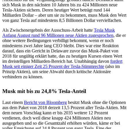
sich Musk in den nächsten 10 Jahren bis zu 424 Millionen neue
Tesla-Aktien sichern. Deren heutiger Wert beträgt rund 144
Milliarden Dollar – aber um sie zu bekommen, muss Musk den Wert
von ganz Tesla auf mindestens 8,5 Billionen Dollar vervielfachen.
Als Zwischenergebnis der Ausschuss-Arbeit hatte
Tesla Musk
Anfang August rund 96 Millionen neue Aktien zugesprochen
, die er
ohne weitere Bedingungen verbilligt bekommt, wenn er noch
mindestens zwei Jahre lang CEO bleibt. Dies war eine Reaktion
darauf, dass ein Gericht in Delaware zuvor das Musk-Paket von
2018 für ungültig erklärt hatte, das zu heutigen Kursen einen Wert
im dreistelligen Milliarden-Bereich hat. Unabhängig davon
fordert
Musk seit einiger Zeit 25 Prozent der Tesla-Stimmrechte
(also im
Prinzip Aktien), um seine Abwahl durch kritische Aktionäre
verhindern zu können.
Musk mit bis zu 24,8% Tesla-Anteil
Laut einem
Bericht von Bloomberg
besitzt Musk ohne die Optionen
aus dem Paket von 2018 derzeit 13,5 Prozent aller Tesla-Aktien. Mit
dem neuen Vorschlag kann er bis 2035 weitere 12 Prozent
verdienen, doch weil diese knapp 424 Millionen Aktien neu
ausgegeben und so die Gesamtzahl erhöhen würden, käme er bei
voller Erreichung auf 24,8 Prozent von ganz Tesla. Eine der