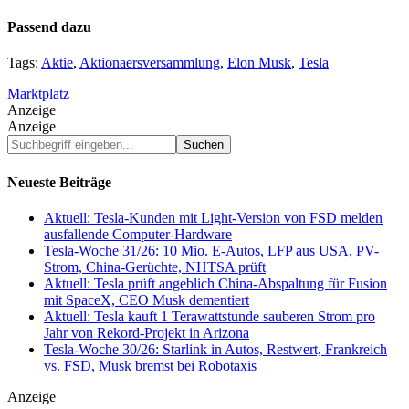
Passend dazu
Tags:
Aktie
,
Aktionaersversammlung
,
Elon Musk
,
Tesla
Marktplatz
Anzeige
Anzeige
Suchbegriff
eingeben...
Neueste Beiträge
Aktuell: Tesla-Kunden mit Light-Version von FSD melden
ausfallende Computer-Hardware
Tesla-Woche 31/26: 10 Mio. E-Autos, LFP aus USA, PV-
Strom, China-Gerüchte, NHTSA prüft
Aktuell: Tesla prüft angeblich China-Abspaltung für Fusion
mit SpaceX, CEO Musk dementiert
Aktuell: Tesla kauft 1 Terawattstunde sauberen Strom pro
Jahr von Rekord-Projekt in Arizona
Tesla-Woche 30/26: Starlink in Autos, Restwert, Frankreich
vs. FSD, Musk bremst bei Robotaxis
Anzeige