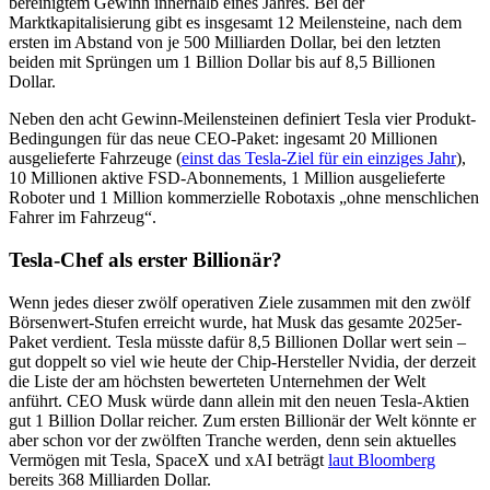
bereinigtem Gewinn innerhalb eines Jahres. Bei der
Marktkapitalisierung gibt es insgesamt 12 Meilensteine, nach dem
ersten im Abstand von je 500 Milliarden Dollar, bei den letzten
beiden mit Sprüngen um 1 Billion Dollar bis auf 8,5 Billionen
Dollar.
Neben den acht Gewinn-Meilensteinen definiert Tesla vier Produkt-
Bedingungen für das neue CEO-Paket: ingesamt 20 Millionen
ausgelieferte Fahrzeuge (
einst das Tesla-Ziel für ein einziges Jahr
),
10 Millionen aktive FSD-Abonnements, 1 Million ausgelieferte
Roboter und 1 Million kommerzielle Robotaxis „ohne menschlichen
Fahrer im Fahrzeug“.
Tesla-Chef als erster Billionär?
Wenn jedes dieser zwölf operativen Ziele zusammen mit den zwölf
Börsenwert-Stufen erreicht wurde, hat Musk das gesamte 2025er-
Paket verdient. Tesla müsste dafür 8,5 Billionen Dollar wert sein –
gut doppelt so viel wie heute der Chip-Hersteller Nvidia, der derzeit
die Liste der am höchsten bewerteten Unternehmen der Welt
anführt. CEO Musk würde dann allein mit den neuen Tesla-Aktien
gut 1 Billion Dollar reicher. Zum ersten Billionär der Welt könnte er
aber schon vor der zwölften Tranche werden, denn sein aktuelles
Vermögen mit Tesla, SpaceX und xAI beträgt
laut Bloomberg
bereits 368 Milliarden Dollar.