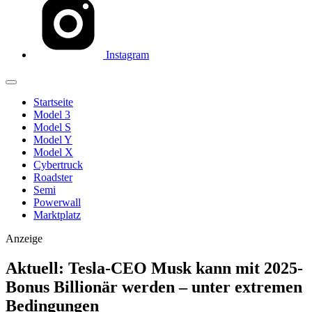
Instagram
Startseite
Model 3
Model S
Model Y
Model X
Cybertruck
Roadster
Semi
Powerwall
Marktplatz
Anzeige
Aktuell: Tesla-CEO Musk kann mit 2025-
Bonus Billionär werden – unter extremen
Bedingungen