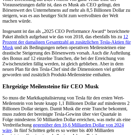
Voraussetzungen dafür ist, dass es Musk als CEO gelingt, den
Börsenwert des Unternehmens auf mehr als 8,5 Billionen Dollar zu
steigern, was es aus heutiger Sicht zum wertvollsten der Welt
machen würde.
Insgesamt ist das als „2025 CEO Performance Award“ bezeichnete
Paket ähnlich aufgebaut wie das von 2018, das ebenfalls bis zu
12
Prozent der damaligen Gesamtzahl an zusätzlichen Tesla-Aktien für
Musk
und als Bedingungen neben operativen Meilensteinen eine
drastische Steigerung des Börsenwerts vorsah. Auch die Aufteilung
des Bonus auf 12 einzelne Tranchen, die bei der Erreichung von
Zwischenzielen fällig werden, ist gleich geblieben. Aber in dem
neuen Plan für den Tesla-Chef sind die Dimensionen viel größer
geworden und zusätzlich Produkt-Meilensteine enthalten.
Ehrgeizige Meilensteine für CEO Musk
So muss die Marktkapitalisierung von Tesla für den ersten Wert-
Meilenstein von heute knapp 1,1 Billionen Dollar auf mindestens 2
Billionen Dollar steigen. Damit Musk die erste Tranche bekommt,
muss zudem der bereinigte Tesla-Gewinn über vier Quartale in
Folge mindestens 50 Milliarden Dollar erreichen, was mehr als eine
Verdreifachung
gegenüber den 16,6 Milliarden Dollar von 2024
wäre
. In fünf Schritten geht es so weiter bis 400 Milliarden